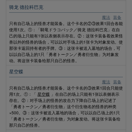
骑龙 德拉科巴克
魔法
装备
只有自己场上的怪兽才能装备。这个卡名的②③效果1回合各能
使用1次。①：「騎竜ドラコバック／骑龙 德拉科巴克」在自
己的场上只能有1张以表侧表示存在。②：这张卡装备着效果怪
兽以外的怪兽的场合，可以以对手场上的1张卡为对象发动。使
那张卡返回持有者的手牌。③：这张卡被送入墓地的场合，可
以以自己场上的1只「勇者トークン／勇者衍生物」为对象发
动。将这张卡装备给那只自己的怪兽。
星空蝶
魔法
装备
只有自己场上的怪兽才能装备。这个卡名的③效果1回合只能使
用1次。①：「
星空蝶
」在自己的场上只能有1张以表侧表示
存在。②：对手场上的怪兽的攻击力下降自己场上的记述了
「勇者トークン／勇者衍生物」这个衍生物名的怪兽的种类
×500。③：这张卡被送入墓地的场合，可以以自己场上的1只
「勇者トークン／勇者衍生物」为对象发动。将这张卡装备给
那只自己的怪兽。