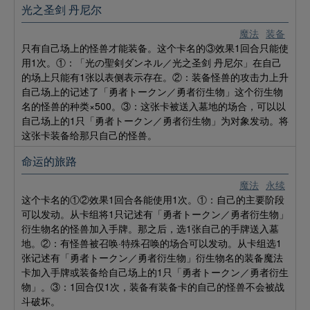
光之圣剑 丹尼尔
魔法
装备
只有自己场上的怪兽才能装备。这个卡名的③效果1回合只能使
用1次。①：「光の聖剣ダンネル／光之圣剑 丹尼尔」在自己
的场上只能有1张以表侧表示存在。②：装备怪兽的攻击力上升
自己场上的记述了「勇者トークン／勇者衍生物」这个衍生物
名的怪兽的种类×500。③：这张卡被送入墓地的场合，可以以
自己场上的1只「勇者トークン／勇者衍生物」为对象发动。将
这张卡装备给那只自己的怪兽。
命运的旅路
魔法
永续
这个卡名的①②效果1回合各能使用1次。①：自己的主要阶段
可以发动。从卡组将1只记述有「勇者トークン／勇者衍生物」
衍生物名的怪兽加入手牌。那之后，选1张自己的手牌送入墓
地。②：有怪兽被召唤·特殊召唤的场合可以发动。从卡组选1
张记述有「勇者トークン／勇者衍生物」衍生物名的装备魔法
卡加入手牌或装备给自己场上的1只「勇者トークン／勇者衍生
物」。③：1回合仅1次，装备有装备卡的自己的怪兽不会被战
斗破坏。