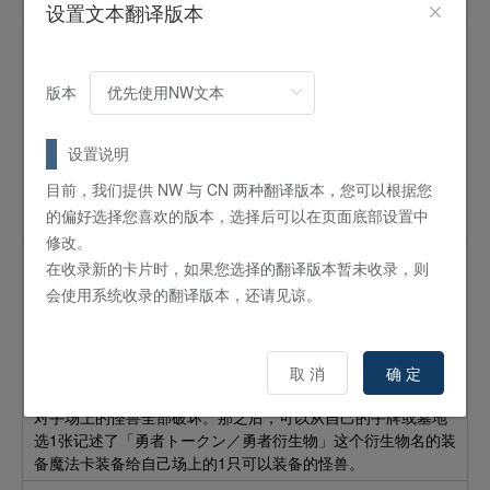
族怪兽加入手牌。
设置文本翻译版本
复苏的吐息
陷阱
通常
版本
这个卡名的卡1回合只能发动1张。①：自己场上有「勇者トー
クン／勇者衍生物」存在的场合可以发动。从自己的手牌或墓
地选最多2只怪兽特殊召唤（同名卡最多1张）。那之后，可以
设置说明
从自己的手牌或墓地选1张记述了「勇者トークン／勇者衍生
目前，我们提供 NW 与 CN 两种翻译版本，您可以根据您
物」这个衍生物名的装备魔法卡装备给自己场上的1只可以装备
的偏好选择您喜欢的版本，选择后可以在页面底部设置中
的怪兽。用这个效果特殊召唤的怪兽从场上离开的场合除外。
修改。
雷电释放
在收录新的卡片时，如果您选择的翻译版本暂未收录，则
会使用系统收录的翻译版本，还请见谅。
陷阱
通常
这个卡名的卡1回合只能发动1张。①：自己场上有「勇者トー
クン／勇者衍生物」存在的场合，可以以自己场上的1只装备有
记述了「勇者トークン／勇者衍生物」这个衍生物名的装备卡
取 消
确 定
的怪兽为对象发动。将拥有那只怪兽的攻击力以下的攻击力的
对手场上的怪兽全部破坏。那之后，可以从自己的手牌或墓地
选1张记述了「勇者トークン／勇者衍生物」这个衍生物名的装
备魔法卡装备给自己场上的1只可以装备的怪兽。