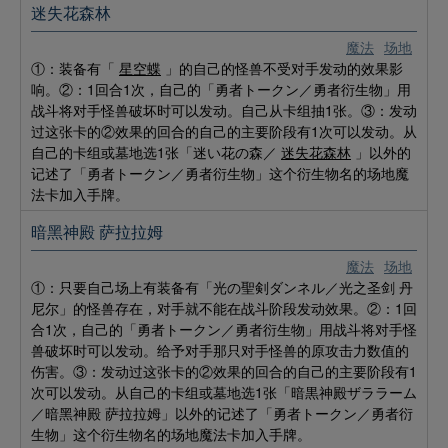
迷失花森林
魔法
场地
①：装备有「
星空蝶
」的自己的怪兽不受对手发动的效果影
响。②：1回合1次，自己的「勇者トークン／勇者衍生物」用
战斗将对手怪兽破坏时可以发动。自己从卡组抽1张。③：发动
过这张卡的②效果的回合的自己的主要阶段有1次可以发动。从
自己的卡组或墓地选1张「迷い花の森／
迷失花森林
」以外的
记述了「勇者トークン／勇者衍生物」这个衍生物名的场地魔
法卡加入手牌。
暗黑神殿 萨拉拉姆
魔法
场地
①：只要自己场上有装备有「光の聖剣ダンネル／光之圣剑 丹
尼尔」的怪兽存在，对手就不能在战斗阶段发动效果。②：1回
合1次，自己的「勇者トークン／勇者衍生物」用战斗将对手怪
兽破坏时可以发动。给予对手那只对手怪兽的原攻击力数值的
伤害。③：发动过这张卡的②效果的回合的自己的主要阶段有1
次可以发动。从自己的卡组或墓地选1张「暗黒神殿ザララーム
／暗黑神殿 萨拉拉姆」以外的记述了「勇者トークン／勇者衍
生物」这个衍生物名的场地魔法卡加入手牌。