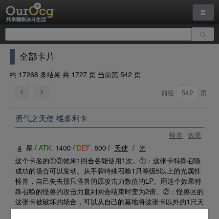
全部卡片
约 17268 条结果 共 1727 页 当前第 542 页
前往
页
勇气之天使 维多利卡
怪兽
效果
4
星 /
ATK:
1400 /
DEF:
800 /
天使
/
光
这个卡名的①②效果1回合各能使用1次。①：这张卡特殊召唤
成功的场合可以发动。从手牌特殊召唤1只等级5以上的光属性
怪兽，自己失去那只怪兽的原攻击力数值的LP。用这个效果特
殊召唤的怪兽的攻击力直到回合结束时变为2倍。②：怪兽区的
这张卡被破坏的场合，可以从自己的墓地将这张卡以外的1只天
使族怪兽除外发动。从卡组将1只与除外的怪兽等级相同的天使