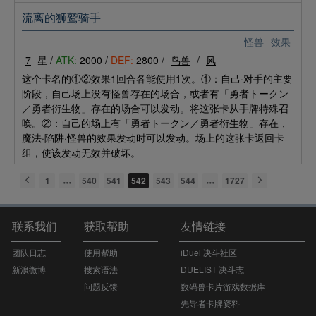
流离的狮鹫骑手
怪兽
效果
7
星 /
ATK:
2000 /
DEF:
2800 /
鸟兽
/
风
这个卡名的①②效果1回合各能使用1次。①：自己·对手的主要
阶段，自己场上没有怪兽存在的场合，或者有「勇者トークン
／勇者衍生物」存在的场合可以发动。将这张卡从手牌特殊召
唤。②：自己的场上有「勇者トークン／勇者衍生物」存在，
魔法·陷阱·怪兽的效果发动时可以发动。场上的这张卡返回卡
组，使该发动无效并破坏。
1
540
541
542
543
544
1727
联系我们
获取帮助
友情链接
团队日志
使用帮助
iDuel 决斗社区
新浪微博
搜索语法
DUELIST 决斗志
问题反馈
数码兽卡片游戏数据库
先导者卡牌资料