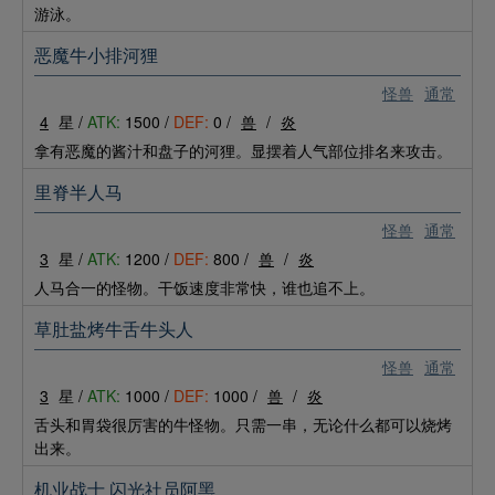
游泳。
恶魔牛小排河狸
怪兽
通常
4
星 /
ATK:
1500 /
DEF:
0 /
兽
/
炎
拿有恶魔的酱汁和盘子的河狸。显摆着人气部位排名来攻击。
里脊半人马
怪兽
通常
3
星 /
ATK:
1200 /
DEF:
800 /
兽
/
炎
人马合一的怪物。干饭速度非常快，谁也追不上。
草肚盐烤牛舌牛头人
怪兽
通常
3
星 /
ATK:
1000 /
DEF:
1000 /
兽
/
炎
舌头和胃袋很厉害的牛怪物。只需一串，无论什么都可以烧烤
出来。
机业战士 闪光社员阿黑