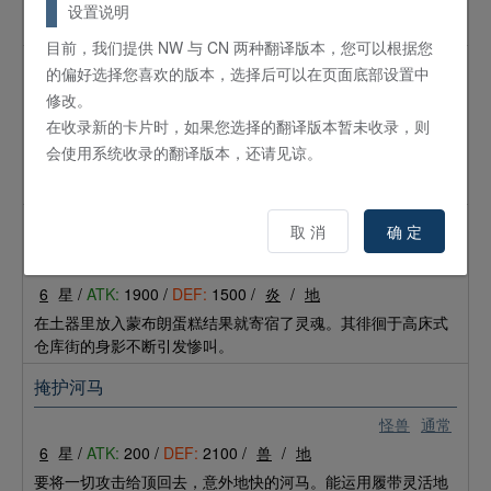
设置说明
拥有飞行能力的螳螂，非常喜欢吃昆虫。
目前，我们提供 NW 与 CN 两种翻译版本，您可以根据您
穿山火甲
的偏好选择您喜欢的版本，选择后可以在页面底部设置中
修改。
怪兽
通常
在收录新的卡片时，如果您选择的翻译版本暂未收录，则
1
星 /
ATK:
0 /
DEF:
1400 /
兽
/
炎
会使用系统收录的翻译版本，还请见谅。
栖息于火山口的我行我素的生物。有时会点燃身体的火焰使周
遭变成火海，但是本人却毫不在乎。
土偶甜点 绳文蒙布朗
取 消
确 定
怪兽
通常
6
星 /
ATK:
1900 /
DEF:
1500 /
炎
/
地
在土器里放入蒙布朗蛋糕结果就寄宿了灵魂。其徘徊于高床式
仓库街的身影不断引发惨叫。
掩护河马
怪兽
通常
6
星 /
ATK:
200 /
DEF:
2100 /
兽
/
地
要将一切攻击给顶回去，意外地快的河马。能运用履带灵活地