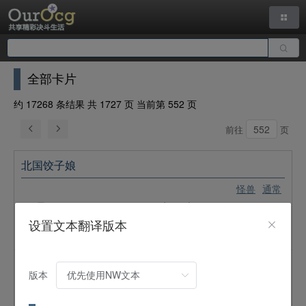
全部卡片
约 17268 条结果 共 1727 页 当前第 552 页
前往
页
北国饺子娘
怪兽
通常
5
星 /
ATK:
900 /
DEF:
1700 /
水
/
光
设置文本翻译版本
提倡改革劳动方法的北国饭店的看板娘。众多企业战士准时下
班来店，可是那时候的她本人也回家了。
飞螳螂
版本
怪兽
通常
4
星 /
ATK:
1500 /
DEF:
800 /
昆虫
/
风