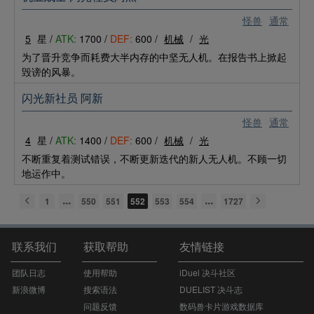
怪兽
通常
5
星 /
ATK:
1700 /
DEF:
600 /
机械
/
光
为了晋升竞争而耗费大半内存的中坚无人机。在报告书上掀起
毁谤的风暴。
闪光新社员 阿新
怪兽
通常
4
星 /
ATK:
1400 /
DEF:
600 /
机械
/
光
不断重复着测试错误，不断更新迭代的新人无人机。不顾一切
地运作中。
1
550
551
552
553
554
1727
联系我们
获取帮助
友情链接
团队日志
使用帮助
iDuel 决斗社区
新浪微博
搜索语法
DUELIST 决斗志
问题反馈
数码兽卡片游戏数据库