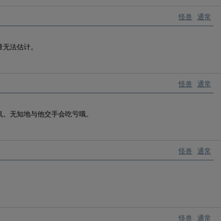
怪兽
通常
量无法估计。
怪兽
通常
鼠。无知地与他交手会吃亏哦。
怪兽
通常
怪兽
通常