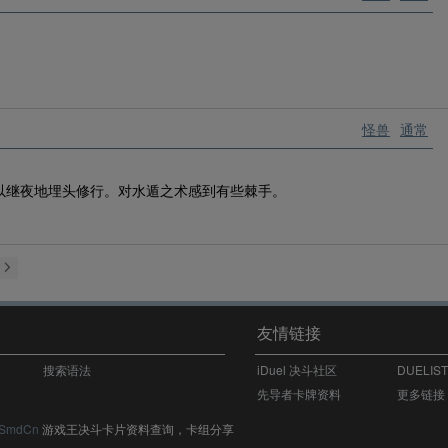
怪兽
通常
以继夜地埋头修行。对水遁之术感到有些棘手。
友情链接
搜索语法
iDuel 决斗社区
DUELIS
先导者卡牌资料
更多链接
SmdCn
游戏王决斗卡片资料查询，卡组分享