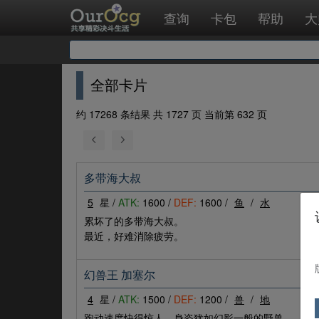
查询
卡包
帮助
大
全部卡片
约 17268 条结果 共 1727 页 当前第 632 页
多带海大叔
5
星 /
ATK:
1600 /
DEF:
1600 /
鱼
/
水
累坏了的多带海大叔。
最近，好难消除疲劳。
幻兽王 加塞尔
4
星 /
ATK:
1500 /
DEF:
1200 /
兽
/
地
跑动速度快得惊人，身姿犹如幻影一般的野兽。