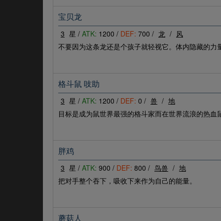
宝贝龙
3
星 /
ATK:
1200 /
DEF:
700 /
龙
/
风
不要因为这条龙还是个孩子就轻视它。体内隐藏的力
格斗鼠 吱助
3
星 /
ATK:
1200 /
DEF:
0 /
兽
/
地
目标是成为鼠世界最强的格斗家而在世界流浪的热血
胖鸡
3
星 /
ATK:
900 /
DEF:
800 /
鸟兽
/
地
把对手整个吞下，吸收下来作为自己的能量。
蘑菇人