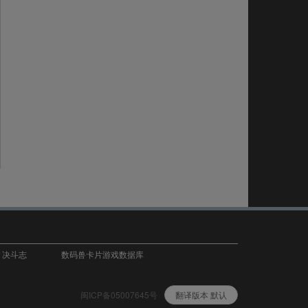
T 决斗志
数码兽卡片游戏数据库
闽ICP备05007645号
翻译版本 默认