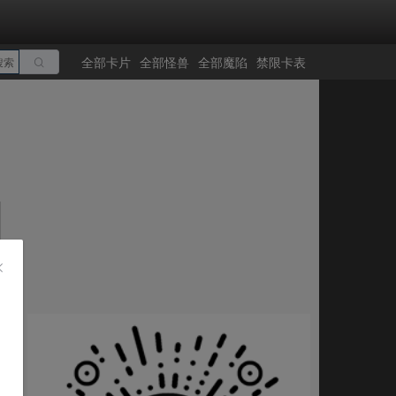
全部卡片
全部怪兽
全部魔陷
禁限卡表
搜索