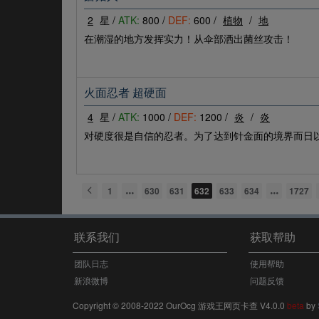
2
星 /
ATK:
800 /
DEF:
600 /
植物
/
地
在潮湿的地方发挥实力！从伞部洒出菌丝攻击！
火面忍者 超硬面
4
星 /
ATK:
1000 /
DEF:
1200 /
炎
/
炎
对硬度很是自信的忍者。为了达到针金面的境界而日
1
630
631
632
633
634
1727
联系我们
获取帮助
团队日志
使用帮助
新浪微博
问题反馈
Copyright © 2008-2022 OurOcg 游戏王网页卡查 V4.0.0
beta
by