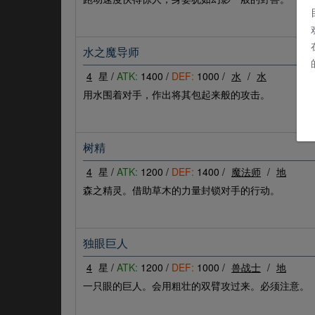
水之魔导师
4
星 /
ATK:
1400 /
DEF:
1000 /
水
/
水
用水围着对手，作出将其包起来般的攻击。
树精
4
星 /
ATK:
1200 /
DEF:
1400 /
魔法师
/
地
森之精灵。借助草木的力量封锁对手的行动。
独眼巨人
4
星 /
ATK:
1200 /
DEF:
1000 /
兽战士
/
地
一只眼的巨人。会用粗壮的双臂攻过来。必须注意。