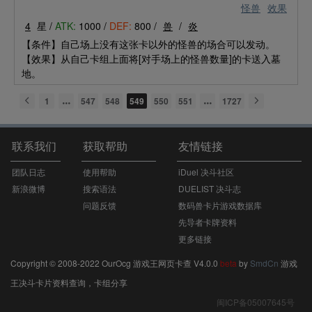
怪兽
效果
4
星 /
ATK:
1000 /
DEF:
800 /
兽
/
炎
【条件】自己场上没有这张卡以外的怪兽的场合可以发动。
【效果】从自己卡组上面将[对手场上的怪兽数量]的卡送入墓
地。
1
547
548
549
550
551
1727
联系我们
获取帮助
友情链接
团队日志
使用帮助
iDuel 决斗社区
新浪微博
搜索语法
DUELIST 决斗志
问题反馈
数码兽卡片游戏数据库
先导者卡牌资料
更多链接
Copyright © 2008-2022 OurOcg 游戏王网页卡查 V4.0.0
beta
by
SmdCn
游戏
王决斗卡片资料查询，卡组分享
闽ICP备05007645号