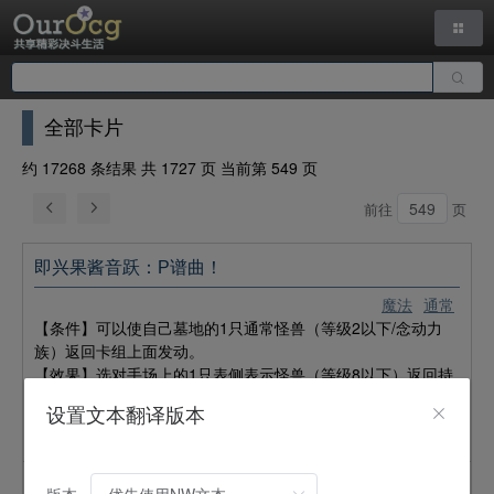
全部卡片
约 17268 条结果 共 1727 页 当前第 549 页
前往
页
即兴果酱音跃：P谱曲！
魔法
通常
【条件】可以使自己墓地的1只通常怪兽（等级2以下/念动力
族）返回卡组上面发动。
【效果】选对手场上的1只表侧表示怪兽（等级8以下）返回持
有者卡组上面。这个效果的条件使「CAN：D／
可能甜心：D
设置文本翻译版本
」返回卡组上面的场合，可以再选对手墓地的最多2只怪兽返回
卡组。
超级新星