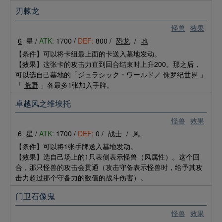
刃棘龙
怪兽
效果
6
星 /
ATK:
1700 /
DEF:
800 /
恐龙
/
地
【条件】可以将卡组最上面的卡送入墓地发动。
【效果】这张卡的攻击力直到回合结束时上升200。那之后，
可以选自己墓地的「ジュラシック・ワールド／
侏罗纪世界
」
「
荒野
」各最多1张加入手牌。
卓越风之维埃托
怪兽
效果
6
星 /
ATK:
1700 /
DEF:
0 /
战士
/
风
【条件】可以将1张手牌送入墓地发动。
【效果】选自己场上的1只表侧表示怪兽（风属性）。这个回
合，那只怪兽的攻击会贯通（攻击守备表示怪兽时，给予其攻
击力超过那个守备力的数值的战斗伤害）。
门卫石像鬼
怪兽
效果