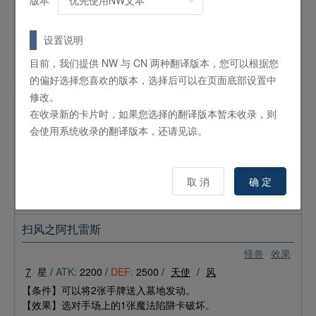
版本
魔法
通常
【条件】自己场上的表侧表示怪兽（等级7/光属性以外/龙族）
设置说明
为2只的场合可以发动。
目前，我们提供 NW 与 CN 两种翻译版本，您可以根据您
【效果】选自己墓地的1只怪兽（光属性/龙族）以表侧表示特
殊召唤到自己的场上。
的偏好选择您喜欢的版本，选择后可以在页面底部设置中
修改。
王道魔导-光线转变
在收录新的卡片时，如果您选择的翻译版本暂未收录，则
魔法
通常
会使用系统收录的翻译版本，还请见谅。
【条件】自己场上有表侧表示怪兽（等级7以上/魔法师族）的
场合，可以将手牌的1只怪兽（光属性）送入墓地发动。
【效果】选自己场上的1只表侧表示怪兽，其攻击力直到回合结
取 消
确 定
束时上升[对手场上的攻击力最低的表侧表示怪兽（等级8以
下）的攻击力]。
扫风之阿扎雷斯
怪兽
效果
7
星 /
ATK:
2200 /
DEF:
2500 /
天使
/
风
【条件】可以将2张手牌送入墓地发动。
【效果】选对手场上的1张魔法陷阱卡破坏。