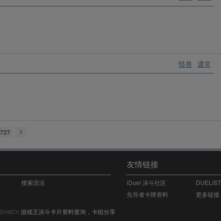
怪兽
通常
727
友情链接
搜索语法
iDuel 决斗社区
DUELIS
先导者卡牌资料
更多链接
SmdCn
游戏王决斗卡片资料查询，卡组分享