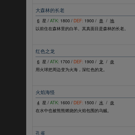
大森林的长老
6
星 /
ATK:
1800 /
DEF:
1900 /
兽
/
地
以前住在森林里的白羊。其真面目是森林的长老。
红色之龙
6
星 /
ATK:
1700 /
DEF:
1900 /
龙
/
炎
用火球把周边变为火海，深红色的龙。
火焰海怪
4
星 /
ATK:
1600 /
DEF:
1500 /
水
/
炎
在水中也被熊熊燃烧的火焰包围的乌贼。
孔雀