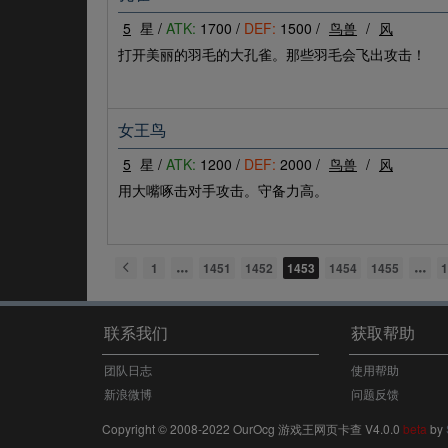
5
星 /
ATK:
1700 /
DEF:
1500 /
鸟兽
/
风
打开美丽的羽毛的大孔雀。那些羽毛会飞出攻击！
女王鸟
5
星 /
ATK:
1200 /
DEF:
2000 /
鸟兽
/
风
用大嘴啄击对手攻击。守备力高。
1
1451
1452
1453
1454
1455
1
联系我们
获取帮助
团队日志
使用帮助
新浪微博
问题反馈
Copyright © 2008-2022 OurOcg 游戏王网页卡查 V4.0.0
beta
by