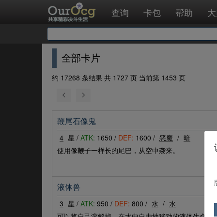
查询
卡包
帮助
大
全部卡片
约 17268 条结果 共 1727 页 当前第 1453 页
鞭尾石像鬼
4
星 /
ATK:
1650 /
DEF:
1600 /
恶魔
/
暗
使用像鞭子一样长的尾巴，从空中袭来。
液体兽
3
星 /
ATK:
950 /
DEF:
800 /
水
/
水
可以将自己溶解掉，在水中自由地移动的液体生命体