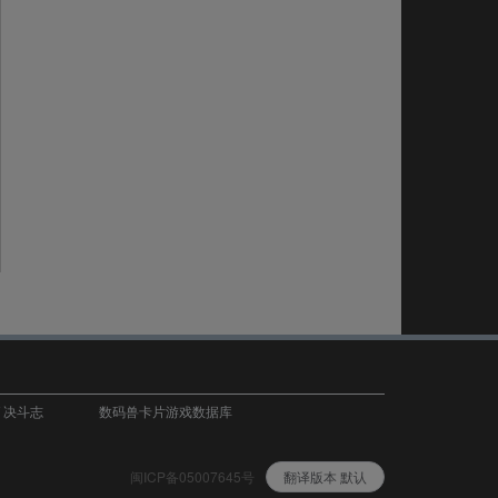
T 决斗志
数码兽卡片游戏数据库
闽ICP备05007645号
翻译版本 默认