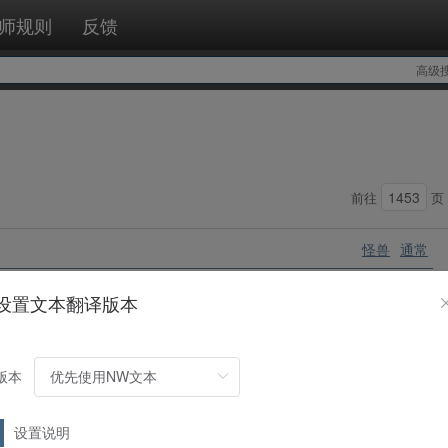
师规则
反馈
高级
前往
页
怪兽
通常
设置文本翻译版本
版本
怪兽
通常
设置说明
。