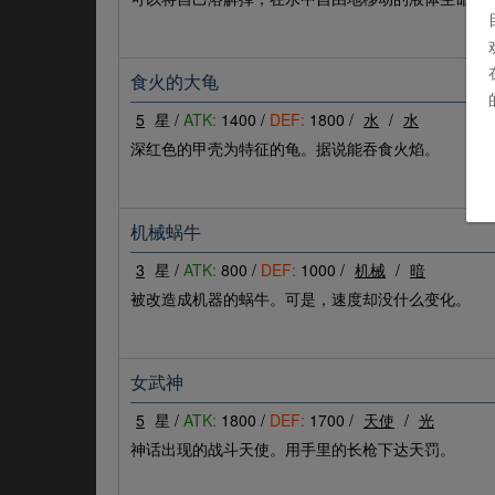
食火的大龟
5
星 /
ATK:
1400 /
DEF:
1800 /
水
/
水
深红色的甲壳为特征的龟。据说能吞食火焰。
机械蜗牛
3
星 /
ATK:
800 /
DEF:
1000 /
机械
/
暗
被改造成机器的蜗牛。可是，速度却没什么变化。
女武神
5
星 /
ATK:
1800 /
DEF:
1700 /
天使
/
光
神话出现的战斗天使。用手里的长枪下达天罚。