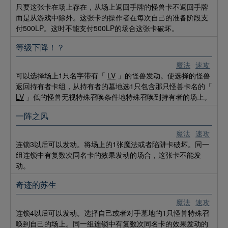
只要这张卡在场上存在，从场上返回手牌的怪兽卡不返回手牌
而是从游戏中除外。这张卡的操作者在每次自己的准备阶段支
付500LP。这时不能支付500LP的场合这张卡破坏。
等级下降！？
魔法
速攻
可以选择场上1只名字带有「
LV
」的怪兽发动。使选择的怪兽
返回持有者卡组，从持有者的墓地选1只包含那只怪兽卡名的「
LV
」低的怪兽无视特殊召唤条件地特殊召唤到持有者的场上。
一阵之风
魔法
速攻
连锁3以后可以发动。将场上的1张魔法或者陷阱卡破坏。同一
组连锁中有复数次同名卡的效果发动的场合，这张卡不能发
动。
奇迹的苏生
魔法
速攻
连锁4以后可以发动。选择自己或者对手墓地的1只怪兽特殊召
唤到自己的场上。同一组连锁中有复数次同名卡的效果发动的