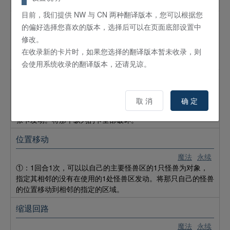
全部破坏。
目前，我们提供 NW 与 CN 两种翻译版本，您可以根据您
同花顺
的偏好选择您喜欢的版本，选择后可以在页面底部设置中
修改。
陷阱
通常
对手的魔法陷阱卡区域全部有卡存在的场合可以发动。将对手
在收录新的卡片时，如果您选择的翻译版本暂未收录，则
的魔法陷阱卡区域的卡全部破坏。
会使用系统收录的翻译版本，还请见谅。
导爆索
陷阱
通常
取 消
确 定
①：与这张卡相同的纵列全部有卡存在的场合可以将盖放的这
张卡发动。将那个纵列的卡全部破坏。
位置移动
魔法
永续
①：1回合1次，可以以自己的主要怪兽区的1只怪兽为对象，
指定其相邻的没有在使用的1处怪兽区发动。将那只自己的怪兽
的位置移动到相邻的指定的区域。
缩退回路
魔法
永续