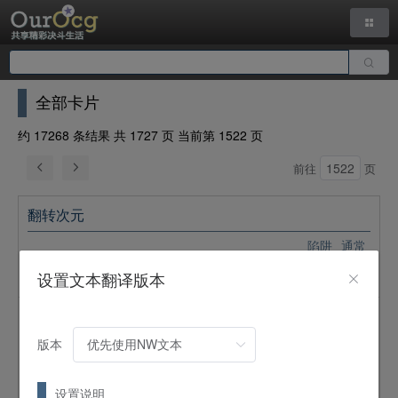
全部卡片
约 17268 条结果 共 1727 页 当前第 1522 页
前往
页
翻转次元
陷阱
通常
原持有者是自己的怪兽因对手的效果从游戏中除外时可以发
设置文本翻译版本
动。将那1只怪兽特殊召唤到自己的场上。
正义雷破
版本
陷阱
通常
以自己场上的通常怪兽为攻击对象的对手怪兽的攻击宣言时可
以发动。将以表侧攻击表示存在的通常怪兽以外的场上的怪兽
设置说明