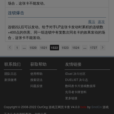
场合，这张卡不能发动。
连锁爆击
魔法
速攻
连锁2以后可以发动。给予对手LP这张卡发动时累积的连锁数
×400点的伤害。同一组连锁中有复数次同名卡的效果发动的场
合，这张卡不能发动。
1
1520
1521
1522
1523
1524
1727
联系我们
获取帮助
友情链接
团队日志
使用帮助
iDuel 决斗社区
新浪微博
搜索语法
DUELIST 决斗志
问题反馈
数码兽卡片游戏数据库
先导者卡牌资料
更多链接
Copyright © 2008-2022 OurOcg 游戏王网页卡查 V4.0.0
beta
by
SmdCn
游戏
王决斗卡片资料查询，卡组分享