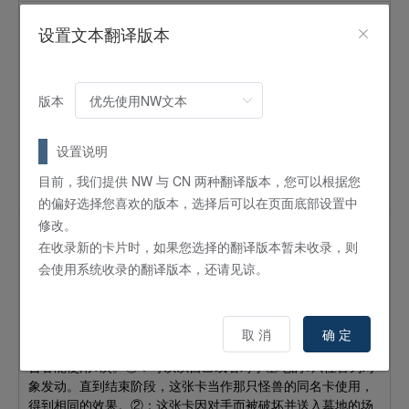
古代的机械混沌巨人
设置文本翻译版本
怪兽
效果
融合
10
星 /
ATK:
4500 /
DEF:
3000 /
机械
/
暗
「アンティーク・ギア／
古代的机械
」怪兽×4
版本
这张卡只能用融合召唤来特殊召唤。①：只要这张卡在怪兽区
存在，这张卡就不受魔法陷阱卡的效果影响，对手就不能在战
设置说明
斗阶段里发动怪兽的效果。②：这张卡可以对对手怪兽全部各
作1次攻击，攻击守备表示怪兽的场合，给予对手其攻击力超过
目前，我们提供 NW 与 CN 两种翻译版本，您可以根据您
那个守备力的数值的战斗伤害。
的偏好选择您喜欢的版本，选择后可以在页面底部设置中
修改。
风魔女-水晶钟
在收录新的卡片时，如果您选择的翻译版本暂未收录，则
怪兽
效果
融合
会使用系统收录的翻译版本，还请见谅。
8
星 /
ATK:
2800 /
DEF:
2400 /
魔法师
/
风
「WW－ウィンター・ベル／风魔女-冬铃」+「WW／
风魔女
」怪兽
取 消
确 定
「WW－クリスタル・ベル／风魔女-水晶钟」的①②效果1回
合各能使用1次。①：可以以自己或者对手墓地的1只怪兽为对
象发动。直到结束阶段，这张卡当作那只怪兽的同名卡使用，
得到相同的效果。②：这张卡因对手而被破坏并送入墓地的场