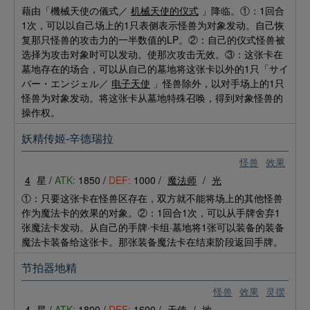
藉由「機械天使の儀式／
机械天使的仪式
」降临。①：1回合
1次，可以以自己场上的1只表侧表示怪兽为对象发动。自己恢
复那只怪兽的攻击力的一半数值的LP。②：自己的仪式怪兽被
选择为攻击对象时可以发动。使那次攻击无效。③：这张卡在
墓地存在的场合，可以从自己的墓地将这张卡以外的1只「サイ
バー・エンジェル／
电子天使
」怪兽除外，以对手场上的1只
怪兽为对象发动。将这张卡从墓地特殊召唤，得到对象怪兽的
操作权。
妖精传姬-辛德瑞拉
怪兽
效果
4
星 /
ATK:
1850 /
DEF:
1000 /
魔法师
/
光
①：只要这张卡在怪兽区存在，双方就不能将场上的其他怪兽
作为魔法卡的效果的对象。②：1回合1次，可以从手牌舍弃1
张魔法卡发动。从自己的手牌·卡组·墓地将1张可以装备的装备
魔法卡装备给这张卡。那张装备魔法卡在结束阶段返回手牌。
节拍器地精
怪兽
效果
灵摆
4
星 /
ATK:
1800 /
DEF:
1600 /
天使
/
地