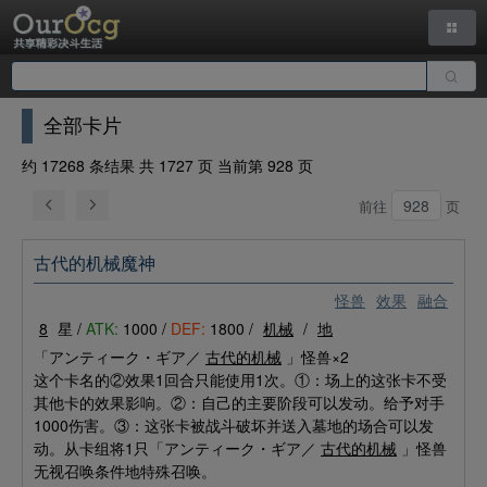
全部卡片
约 17268 条结果 共 1727 页 当前第 928 页
前往
页
古代的机械魔神
怪兽
效果
融合
8
星 /
ATK:
1000 /
DEF:
1800 /
机械
/
地
「アンティーク・ギア／
古代的机械
」怪兽×2
这个卡名的②效果1回合只能使用1次。①：场上的这张卡不受
其他卡的效果影响。②：自己的主要阶段可以发动。给予对手
1000伤害。③：这张卡被战斗破坏并送入墓地的场合可以发
动。从卡组将1只「アンティーク・ギア／
古代的机械
」怪兽
无视召唤条件地特殊召唤。