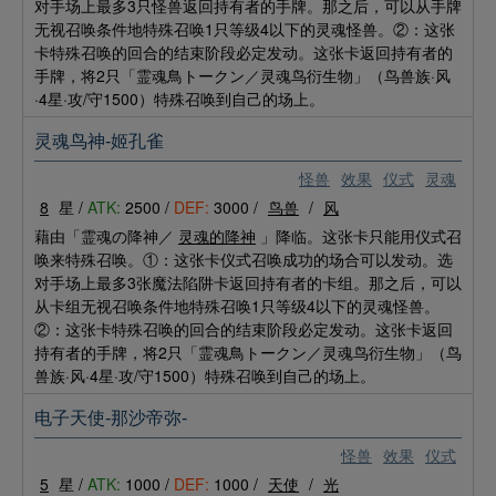
对手场上最多3只怪兽返回持有者的手牌。那之后，可以从手牌
无视召唤条件地特殊召唤1只等级4以下的灵魂怪兽。②：这张
卡特殊召唤的回合的结束阶段必定发动。这张卡返回持有者的
手牌，将2只「霊魂鳥トークン／灵魂鸟衍生物」（鸟兽族·风
·4星·攻/守1500）特殊召唤到自己的场上。
灵魂鸟神-姬孔雀
怪兽
效果
仪式
灵魂
8
星 /
ATK:
2500 /
DEF:
3000 /
鸟兽
/
风
藉由「霊魂の降神／
灵魂的降神
」降临。这张卡只能用仪式召
唤来特殊召唤。①：这张卡仪式召唤成功的场合可以发动。选
对手场上最多3张魔法陷阱卡返回持有者的卡组。那之后，可以
从卡组无视召唤条件地特殊召唤1只等级4以下的灵魂怪兽。
②：这张卡特殊召唤的回合的结束阶段必定发动。这张卡返回
持有者的手牌，将2只「霊魂鳥トークン／灵魂鸟衍生物」（鸟
兽族·风·4星·攻/守1500）特殊召唤到自己的场上。
电子天使-那沙帝弥-
怪兽
效果
仪式
5
星 /
ATK:
1000 /
DEF:
1000 /
天使
/
光