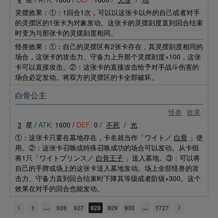
灵摆效果：①：1回合1次，可以以这张卡以外的自己或者对手
的灵摆区的1张卡为对象发动。这张卡的灵摆刻度直到回合结束
时变为与那张卡的灵摆刻度相同。
怪兽效果：①：自己的灵摆区有2张卡存在，其灵摆刻度相同的
场合，这张卡的攻击力、守备力上升那个灵摆刻度×100，这张
卡可以直接攻击。②：这张卡的直接攻击给予对手战斗伤害的
场合必定发动。将双方的灵摆区的卡全部破坏。
白骨公主
怪兽
效果
3
星 /
ATK:
1600 /
DEF:
0 /
不死
/
光
①：这张卡只要在墓地存在，卡名就当作「ワイト／
白骨
」使
用。②：这张卡召唤或特殊召唤成功的场合可以发动。从卡组
将1只「ワイトプリンス／
白骨王子
」送入墓地。③：可以将
自己的手牌或场上的这张卡送入墓地发动。场上全部怪兽的攻
击力、守备力直到回合结束时下降其等级或者阶级×300。这个
效果在对手的回合也能发动。
1
926
927
928
929
930
1727