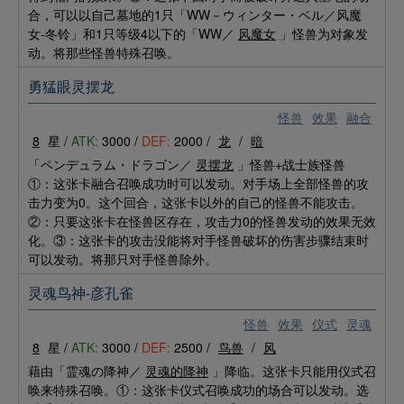
合，可以以自己墓地的1只「WW－ウィンター・ベル／风魔
女-冬铃」和1只等级4以下的「WW／
风魔女
」怪兽为对象发
动。将那些怪兽特殊召唤。
勇猛眼灵摆龙
怪兽
效果
融合
8
星 /
ATK:
3000 /
DEF:
2000 /
龙
/
暗
「ペンデュラム・ドラゴン／
灵摆龙
」怪兽+战士族怪兽
①：这张卡融合召唤成功时可以发动。对手场上全部怪兽的攻
击力变为0。这个回合，这张卡以外的自己的怪兽不能攻击。
②：只要这张卡在怪兽区存在，攻击力0的怪兽发动的效果无效
化。③：这张卡的攻击没能将对手怪兽破坏的伤害步骤结束时
可以发动。将那只对手怪兽除外。
灵魂鸟神-彦孔雀
怪兽
效果
仪式
灵魂
8
星 /
ATK:
3000 /
DEF:
2500 /
鸟兽
/
风
藉由「霊魂の降神／
灵魂的降神
」降临。这张卡只能用仪式召
唤来特殊召唤。①：这张卡仪式召唤成功的场合可以发动。选