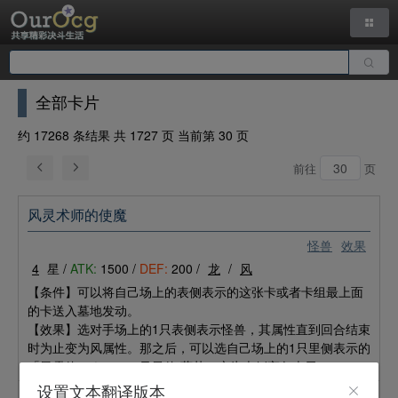
全部卡片
约 17268 条结果 共 1727 页 当前第 30 页
前往
页
风灵术师的使魔
怪兽
效果
4
星 /
ATK:
1500 /
DEF:
200 /
龙
/
风
【条件】可以将自己场上的表侧表示的这张卡或者卡组最上面
的卡送入墓地发动。
【效果】选对手场上的1只表侧表示怪兽，其属性直到回合结束
时为止变为风属性。那之后，可以选自己场上的1只里侧表示的
「風霊使いウィン／风灵使 薇茵」变为表侧守备表示。
设置文本翻译版本