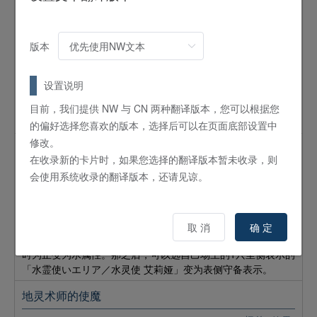
火灵术师的使魔
怪兽
效果
4
星 /
ATK:
1500 /
DEF:
200 /
炎
/
炎
版本
【条件】可以将自己场上的表侧表示的这张卡或者卡组最上面
的卡送入墓地发动。
设置说明
【效果】选对手场上的1只表侧表示怪兽，其属性直到回合结束
时为止变为炎属性。那之后，可以选自己场上的1只里侧表示的
目前，我们提供 NW 与 CN 两种翻译版本，您可以根据您
「火霊使いヒータ／火灵使 希塔」变为表侧守备表示。
的偏好选择您喜欢的版本，选择后可以在页面底部设置中
修改。
水灵术师的使魔
在收录新的卡片时，如果您选择的翻译版本暂未收录，则
怪兽
效果
会使用系统收录的翻译版本，还请见谅。
4
星 /
ATK:
1500 /
DEF:
200 /
爬虫类
/
水
【条件】可以将自己场上的表侧表示的这张卡或者卡组最上面
的卡送入墓地发动。
取 消
确 定
【效果】选对手场上的1只表侧表示怪兽，其属性直到回合结束
时为止变为水属性。那之后，可以选自己场上的1只里侧表示的
「水霊使いエリア／水灵使 艾莉娅」变为表侧守备表示。
地灵术师的使魔