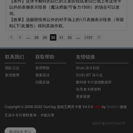
【条件】这张卡翻转的自己的主要阶段或者自己场上有这张卡
以外的表侧表示怪兽（魔法师族/守备力1500）的场合可以发
动。
【效果】选极限怪兽以外的对手场上的1只表侧表示怪兽（等级
8以下/炎属性）得到其操作权。
1
28
29
30
31
32
1727
联系我们
获取帮助
友情链接
团队日志
使用帮助
iDuel 决斗社区
新浪微博
搜索语法
DUELIST 决斗志
问题反馈
数码兽卡片游戏数据库
先导者卡牌资料
更多链接
Copyright © 2008-2022 OurOcg 游戏王网页卡查 V4.0.0
beta
by
SmdCn
游戏
王决斗卡片资料查询，卡组分享
闽ICP备05007645号
翻译版本 默认