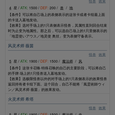
怪兽
效果
4
星 /
ATK:
1500 /
DEF:
200 /
兽
/
地
【条件】可以将自己场上的表侧表示的这张卡或者卡组最上面
的卡送入墓地发动。
【效果】选对手场上的1只表侧表示怪兽，其属性直到回合结束
时为止变为地属性。那之后，可以选自己场上的1只里侧表示的
「地霊使いアウス／地灵使 奥丝」变为表侧守备表示。
风灵术师 薇茵
怪兽
效果
5
星 /
ATK:
1900 /
DEF:
1500 /
魔法师
/
风
【条件】这张卡召唤·特殊召唤的自己的主要阶段，可以将自己
的手牌·场上的1只怪兽送入墓地发动。
【效果】选极限怪兽以外的对手场上的1只表侧表示的效果怪兽
返回持有者卡组下面。这个回合，自己不能将「風霊術師ウィ
ン／风灵术师 薇茵」的效果发动。
火灵术师 希塔
怪兽
效果
5
星 /
ATK:
1900 /
DEF:
1500 /
魔法师
/
炎