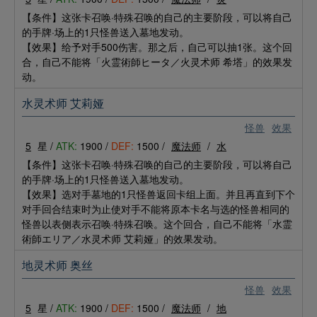
【条件】这张卡召唤·特殊召唤的自己的主要阶段，可以将自己
的手牌·场上的1只怪兽送入墓地发动。
【效果】给予对手500伤害。那之后，自己可以抽1张。这个回
合，自己不能将「火霊術師ヒータ／火灵术师 希塔」的效果发
动。
水灵术师 艾莉娅
怪兽
效果
5
星 /
ATK:
1900 /
DEF:
1500 /
魔法师
/
水
【条件】这张卡召唤·特殊召唤的自己的主要阶段，可以将自己
的手牌·场上的1只怪兽送入墓地发动。
【效果】选对手墓地的1只怪兽返回卡组上面。并且再直到下个
对手回合结束时为止使对手不能将原本卡名与选的怪兽相同的
怪兽以表侧表示召唤·特殊召唤。这个回合，自己不能将「水霊
術師エリア／水灵术师 艾莉娅」的效果发动。
地灵术师 奥丝
怪兽
效果
5
星 /
ATK:
1900 /
DEF:
1500 /
魔法师
/
地