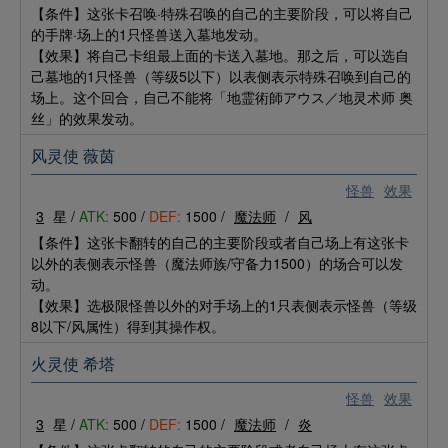
【条件】这张卡召唤·特殊召唤的自己的主要阶段，可以将自己
的手牌·场上的1只怪兽送入墓地发动。
【效果】将自己卡组最上面的卡送入墓地。那之后，可以选自
己墓地的1只怪兽（等级5以下）以表侧表示特殊召唤到自己的
场上。这个回合，自己不能将「地霊術師アウス／地灵术师 奥
丝」的效果发动。
风灵使 薇茵
怪兽
效果
3
星 /
ATK:
500 /
DEF:
1500 /
魔法师
/
风
【条件】这张卡翻转的自己的主要阶段或者自己场上有这张卡
以外的表侧表示怪兽（魔法师族/守备力1500）的场合可以发
动。
【效果】选极限怪兽以外的对手场上的1只表侧表示怪兽（等级
8以下/风属性）得到其操作权。
火灵使 希塔
怪兽
效果
3
星 /
ATK:
500 /
DEF:
1500 /
魔法师
/
炎