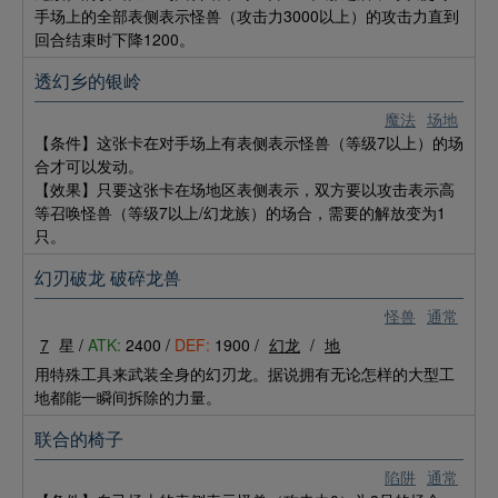
手场上的全部表侧表示怪兽（攻击力3000以上）的攻击力直到
回合结束时下降1200。
透幻乡的银岭
魔法
场地
【条件】这张卡在对手场上有表侧表示怪兽（等级7以上）的场
合才可以发动。
【效果】只要这张卡在场地区表侧表示，双方要以攻击表示高
等召唤怪兽（等级7以上/幻龙族）的场合，需要的解放变为1
只。
幻刃破龙 破碎龙兽
怪兽
通常
7
星 /
ATK:
2400 /
DEF:
1900 /
幻龙
/
地
用特殊工具来武装全身的幻刃龙。据说拥有无论怎样的大型工
地都能一瞬间拆除的力量。
联合的椅子
陷阱
通常