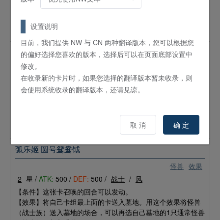
【条件】自己场上有表侧表示怪兽（等级5以上/风属性/战士
族）的场合可以发动。
【效果】选对手场上的最多2只攻击表示怪兽变为表侧守备表
设置说明
示。
目前，我们提供 NW 与 CN 两种翻译版本，您可以根据您
一气贯通
的偏好选择您喜欢的版本，选择后可以在页面底部设置中
修改。
魔法
通常
在收录新的卡片时，如果您选择的翻译版本暂未收录，则
【条件】可以使自己墓地的5只怪兽（风属性/战士族）返回卡
会使用系统收录的翻译版本，还请见谅。
组发动。
【效果】选自己场上的1只表侧表示怪兽（等级7或8）。这个
回合，那只怪兽的攻击力上升2000，其攻击会贯通（攻击守备
表示怪兽时，给予其攻击力超过那个守备力的数值的战斗伤
取 消
确 定
害）。 ​​​​
弧乐姬 圆号鸳鸯钺
怪兽
效果
2
星 /
ATK:
500 /
DEF:
500 /
战士
/
风
【条件】这张卡召唤的回合可以发动。
【效果】将自己卡组最上面的卡送入墓地。用这个效果将怪兽
（战士族）送入墓地的场合，可以再选自己墓地的1只通常怪兽