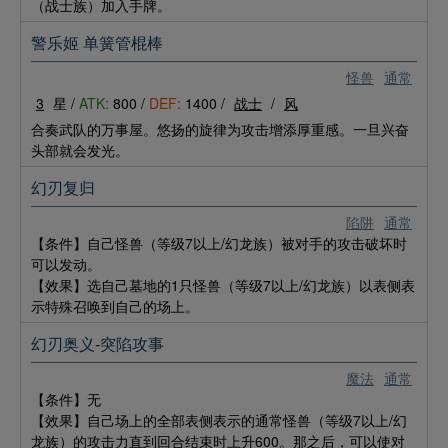
（战士族）加入手牌。
警乐姬 单簧管棍棒
怪兽
通常
3
星 /
ATK:
800 /
DEF:
1400 /
战士
/
风
合奏武队的万事屋。悠扬的旋律为攻击增添厚重感。一旦兴奋
头部就会发光。
幻刃复归
陷阱
通常
【条件】自己怪兽（等级7以上/幻龙族）被对手的攻击破坏时
可以发动。
【效果】选自己墓地的1只怪兽（等级7以上/幻龙族）以表侧表
示特殊召唤到自己的场上。
幻刃奥义-突陷攻事
魔法
通常
【条件】无
【效果】自己场上的全部表侧表示的通常怪兽（等级7以上/幻
龙族）的攻击力直到回合结束时上升600。那之后，可以使对