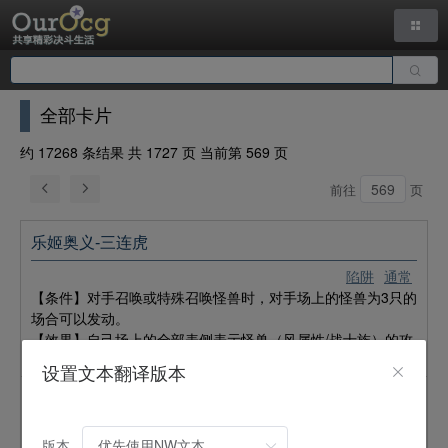
全部卡片
约 17268 条结果 共 1727 页 当前第 569 页
前往
页
乐姬奥义-三连虎
陷阱
通常
【条件】对手召唤或特殊召唤怪兽时，对手场上的怪兽为3只的
场合可以发动。
【效果】自己场上的全部表侧表示怪兽（风属性/战士族）的攻
击力直到回合结束时上升1000。
设置文本翻译版本
乐姬的倍急风
魔法
通常
版本