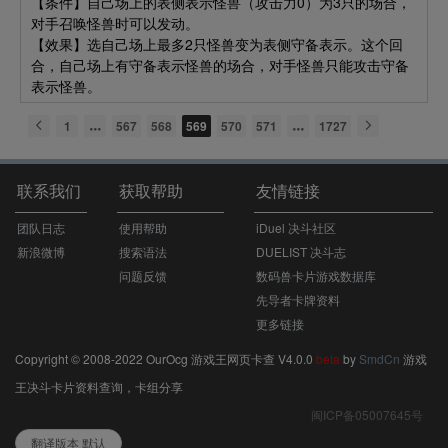
【条件】自己场上的表侧表示怪兽（攻击力0）为3只的场合，
对手召唤怪兽时可以发动。
【效果】选自己场上最多2只怪兽变为表侧守备表示。这个回
合，自己场上有守备表示怪兽的场合，对手怪兽只能攻击守备
表示怪兽。
1
567
568
569
570
571
1727
联系我们
获取帮助
友情链接
团队日志
使用帮助
iDuel 决斗社区
新浪微博
搜索语法
DUELIST 决斗志
问题反馈
数码兽卡片游戏数据库
先导者卡牌资料
更多链接
Copyright © 2008-2022 OurOcg 游戏王网页卡查 V4.0.0
beta
by
SmdCn
游戏
王决斗卡片资料查询，卡组分享
闽ICP备05007645号
翻译版本 默认