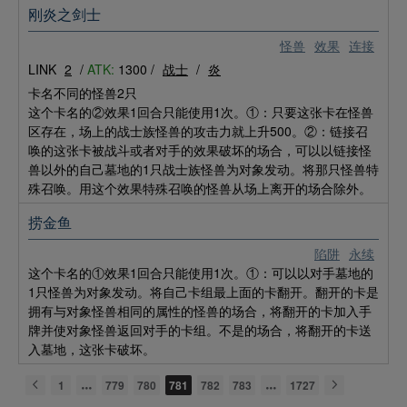
刚炎之剑士
怪兽
效果
连接
LINK
2
/
ATK:
1300 /
战士
/
炎
卡名不同的怪兽2只
这个卡名的②效果1回合只能使用1次。①：只要这张卡在怪兽
区存在，场上的战士族怪兽的攻击力就上升500。②：链接召
唤的这张卡被战斗或者对手的效果破坏的场合，可以以链接怪
兽以外的自己墓地的1只战士族怪兽为对象发动。将那只怪兽特
殊召唤。用这个效果特殊召唤的怪兽从场上离开的场合除外。
捞金鱼
陷阱
永续
这个卡名的①效果1回合只能使用1次。①：可以以对手墓地的
1只怪兽为对象发动。将自己卡组最上面的卡翻开。翻开的卡是
拥有与对象怪兽相同的属性的怪兽的场合，将翻开的卡加入手
牌并使对象怪兽返回对手的卡组。不是的场合，将翻开的卡送
入墓地，这张卡破坏。
1
779
780
781
782
783
1727