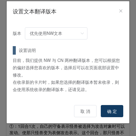
怪兽
效果
灵摆
设置文本翻译版本
4
星 /
ATK:
100 /
DEF:
1600 /
机械
/
风
①：这张卡的战斗发生的战斗伤害双方玩家都要承受。②：这
张卡的战斗发生的对双方的战斗伤害变为一半。③：这张卡在
灵摆区破坏的场合可以发动。从自己的额外卡组特殊召唤1只表
版本
侧表示的「スピードロイド／
高速拟人机
」灵摆怪兽。
这个卡名的灵摆效果1回合只能使用1次。①：可以从自己墓地
设置说明
的怪兽以及除外中的自己的怪兽之中，以1只风属性同调怪兽为
目前，我们提供 NW 与 CN 两种翻译版本，您可以根据您
对象发动。使那只怪兽返回额外卡组。
的偏好选择您喜欢的版本，选择后可以在页面底部设置中
高速拟人机 弹珠机器人
修改。
在收录新的卡片时，如果您选择的翻译版本暂未收录，则
怪兽
效果
灵摆
会使用系统收录的翻译版本，还请见谅。
2
星 /
ATK:
200 /
DEF:
100 /
机械
/
风
这个卡名的怪兽效果1回合只能使用1次。①：这张卡召唤成功
时可以发动。从卡组将1只「スピードロイド／
高速拟人机
」
取 消
确 定
怪兽加入手牌。这个效果发动后，直到回合结束时自己特殊召
唤的只能是风属性怪兽。
①：1回合1次，自己的守备表示怪兽被选择为攻击对象时可以
发动。使那只怪兽变为表侧攻击表示。这个回合，那只怪兽不