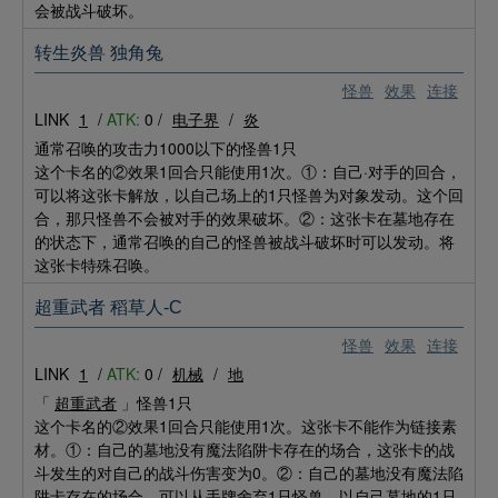
会被战斗破坏。
转生炎兽 独角兔
怪兽
效果
连接
LINK
1
/
ATK:
0 /
电子界
/
炎
通常召唤的攻击力1000以下的怪兽1只
这个卡名的②效果1回合只能使用1次。①：自己·对手的回合，
可以将这张卡解放，以自己场上的1只怪兽为对象发动。这个回
合，那只怪兽不会被对手的效果破坏。②：这张卡在墓地存在
的状态下，通常召唤的自己的怪兽被战斗破坏时可以发动。将
这张卡特殊召唤。
超重武者 稻草人-C
怪兽
效果
连接
LINK
1
/
ATK:
0 /
机械
/
地
「
超重武者
」怪兽1只
这个卡名的②效果1回合只能使用1次。这张卡不能作为链接素
材。①：自己的墓地没有魔法陷阱卡存在的场合，这张卡的战
斗发生的对自己的战斗伤害变为0。②：自己的墓地没有魔法陷
阱卡存在的场合，可以从手牌舍弃1只怪兽，以自己墓地的1只