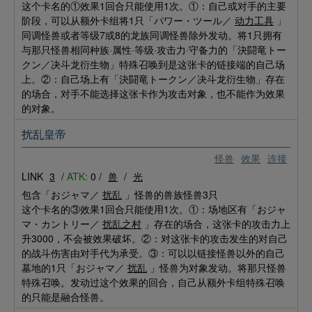
这个卡名的①效果1回合只能使用1次。①：自己或对手的主要
阶段，可以从额外卡组将1只「パワー・ツール／
动力工具
」
同调怪兽或者等级7或8的龙族同调怪兽除外发动。将1只拥有
与那只怪兽相同种族·属性·等级·攻击力·守备力的「決闘竜トー
クン／决斗龙衍生物」特殊召唤到是这张卡的链接端的自己场
上。②：自己场上有「決闘竜トークン／决斗龙衍生物」存在
的场合，对手不能选择这张卡作为攻击对象，也不能作为效果
的对象。
扰乱皇帝
怪兽
效果
连接
LINK
3
/
ATK:
0 /
兽
/
光
包含「おジャマ／
扰乱
」怪兽的兽族怪兽3只
这个卡名的③效果1回合只能使用1次。①：场地区有「おジャ
マ・カントリー／
扰乱之村
」存在的场合，这张卡的攻击力上
升3000，不会被效果破坏。②：对这张卡的攻击发生的对自己
的战斗伤害由对手代为承受。③：可以以链接怪兽以外的自己
墓地的1只「おジャマ／
扰乱
」怪兽为对象发动。将那只怪兽
特殊召唤。发动过这个效果的回合，自己从额外卡组特殊召唤
的只能是融合怪兽。