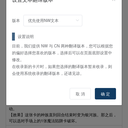
怪兽
效果
4
星 /
ATK:
1300 /
DEF:
1200 /
念动力
/
风
【条件】可以使自己墓地的2只怪兽（风属性/念动力族/攻击力
版本
1300以外）返回卡组发动。
【效果】这张卡的等级直到回合结束时上升3。那之后，可以选
设置说明
自己墓地的1张「ノーバディ・スキャットシーフ／
无人衬词
演唱猫盗贼
」或者「トラディショナル・タックス／
传统税
目前，我们提供 NW 与 CN 两种翻译版本，您可以根据您
」盖放到自己的魔法陷阱区。盖放的场合，可以再选对手场上
的偏好选择您喜欢的版本，选择后可以在页面底部设置中
的1只怪兽变更表示形式。
修改。
在收录新的卡片时，如果您选择的翻译版本暂未收录，则
外宇宙母体真菌
会使用系统收录的翻译版本，还请见谅。
怪兽
效果
融合
9
星 /
ATK:
2500 /
DEF:
2000 /
植物
/
地
「OTSバグファンガス／
外宇宙虫菌
」＋怪兽（光属性以外）
取 消
确 定
墓地的这张卡的卡名变为「OTS／
外宇宙
」。
【条件】可以使自己墓地的2只「OTS／
外宇宙
」返回卡组发
动。
【效果】这张卡的种族直到回合结束时变为银河族。那之后，
可以选对手场上的1张魔法陷阱卡破坏。