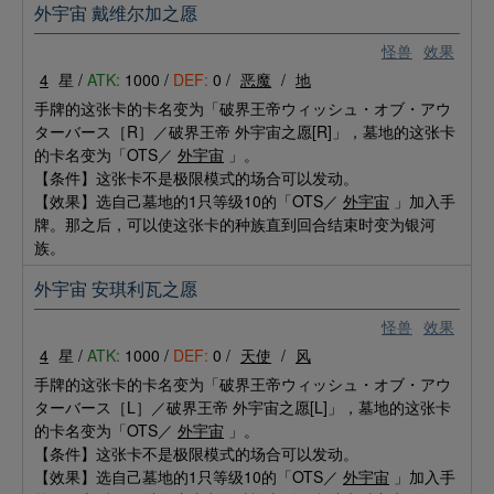
外宇宙 戴维尔加之愿
怪兽
效果
4
星 /
ATK:
1000 /
DEF:
0 /
恶魔
/
地
手牌的这张卡的卡名变为「破界王帝ウィッシュ・オブ・アウ
ターバース［R］／破界王帝 外宇宙之愿[R]」，墓地的这张卡
的卡名变为「OTS／
外宇宙
」。
【条件】这张卡不是极限模式的场合可以发动。
【效果】选自己墓地的1只等级10的「OTS／
外宇宙
」加入手
牌。那之后，可以使这张卡的种族直到回合结束时变为银河
族。
外宇宙 安琪利瓦之愿
怪兽
效果
4
星 /
ATK:
1000 /
DEF:
0 /
天使
/
风
手牌的这张卡的卡名变为「破界王帝ウィッシュ・オブ・アウ
ターバース［L］／破界王帝 外宇宙之愿[L]」，墓地的这张卡
的卡名变为「OTS／
外宇宙
」。
【条件】这张卡不是极限模式的场合可以发动。
【效果】选自己墓地的1只等级10的「OTS／
外宇宙
」加入手