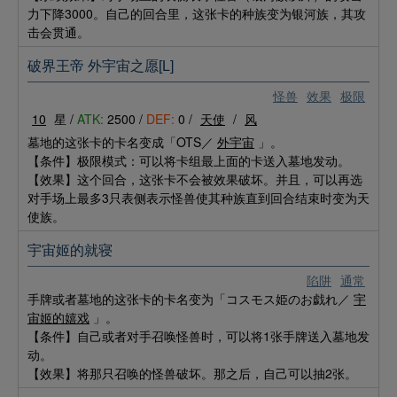
力下降3000。自己的回合里，这张卡的种族变为银河族，其攻
击会贯通。
破界王帝 外宇宙之愿[L]
怪兽
效果
极限
10
星 /
ATK:
2500 /
DEF:
0 /
天使
/
风
墓地的这张卡的卡名变成「OTS／
外宇宙
」。
【条件】极限模式：可以将卡组最上面的卡送入墓地发动。
【效果】这个回合，这张卡不会被效果破坏。并且，可以再选
对手场上最多3只表侧表示怪兽使其种族直到回合结束时变为天
使族。
宇宙姬的就寝
陷阱
通常
手牌或者墓地的这张卡的卡名变为「コスモス姫のお戯れ／
宇
宙姬的嬉戏
」。
【条件】自己或者对手召唤怪兽时，可以将1张手牌送入墓地发
动。
【效果】将那只召唤的怪兽破坏。那之后，自己可以抽2张。