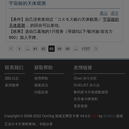
宇宙姬的天体观测
魔法
通常
【条件】自己没有发动过「コスモス姫の天体観測／
宇宙姬的
天体观测
」的回合可以发动。
【效果】选自己墓地的1只怪兽（等级5以下/银河族/攻击力
900）加入手牌。
1
91
92
93
94
95
1727
联系我们
获取帮助
友情链接
团队日志
使用帮助
iDuel 决斗社区
新浪微博
搜索语法
DUELIST 决斗志
问题反馈
数码兽卡片游戏数据库
先导者卡牌资料
更多链接
Copyright © 2008-2022 OurOcg 游戏王网页卡查 V4.0.0
beta
by
SmdCn
游戏
王决斗卡片资料查询，卡组分享