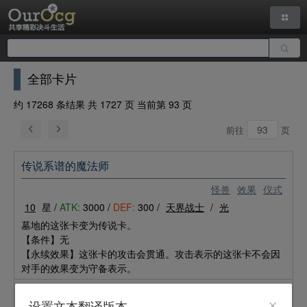
全部卡片
约 17268 条结果 共 1727 页 当前第 93 页
前往
页
传说系谱的魔法师
怪兽
效果
仪式
10
星 /
ATK:
3000 /
DEF:
300 /
天界战士
/
光
墓地的这张卡变为传说卡。
【条件】无
【永续效果】这张卡的攻击会贯通。攻击表示的这张卡不会因
对手的效果变为守备表示。
援奏之指挥盗贼
设置文本翻译版本