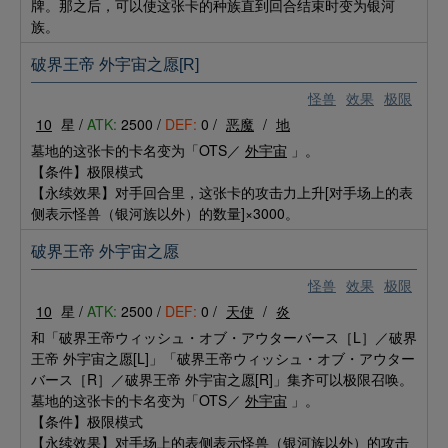
牌。那之后，可以使这张卡的种族直到回合结束时变为银河
族。
破界王帝 外宇宙之愿[R]
怪兽
效果
极限
10
星 /
ATK:
2500 /
DEF:
0 /
恶魔
/
地
墓地的这张卡的卡名变为「OTS／
外宇宙
」。
【条件】极限模式
【永续效果】对手回合里，这张卡的攻击力上升[对手场上的表
侧表示怪兽（银河族以外）的数量]×3000。
破界王帝 外宇宙之愿
怪兽
效果
极限
10
星 /
ATK:
2500 /
DEF:
0 /
天使
/
炎
和「破界王帝ウィッシュ・オブ・アウターバース［L］／破界
王帝 外宇宙之愿[L]」「破界王帝ウィッシュ・オブ・アウター
バース［R］／破界王帝 外宇宙之愿[R]」集齐可以极限召唤。
墓地的这张卡的卡名变为「OTS／
外宇宙
」。
【条件】极限模式
【永续效果】对手场上的表侧表示怪兽（银河族以外）的攻击