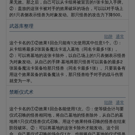
果无效。那之后，自己可以从卡组将被宣言的1张卡加入手牌。
②：盖放的这张卡被对手的效果破坏的场合，可以以对手场上
的1只表侧表示怪兽为对象发动。那只怪兽的攻击力下降500。
武器库整理
陷阱
通常
这个卡名的①②效果1回合只能有1次使用其中任意1个。①：
从卡组将最多2张装备魔法卡送入墓地（同名卡最多1张）。
②：可以将墓地的这张卡除外，以自己场上的1只表侧表示怪兽
为对象发动。从自己的手牌·墓地将那只怪兽可以装备的最多2
张装备魔法卡装备给那只怪兽（同名卡最多1张）。只要装备有
用这个效果装备的装备魔法卡，那只怪兽给予对手的战斗伤害
就变为一半。
禁断仪式术
陷阱
通常
这个卡名的①②效果1回合各能使用1次。①：使等级合计与要
仪式召唤的怪兽相同地，将自己墓地的怪兽除外，从自己的墓
地将1只仪式怪兽仪式召唤。用这个效果特殊召唤的怪兽在结束
阶段破坏。②：可以将墓地的这张卡除外才能发动。这个回
合，自己要仪式召唤的场合仅1次，也能将自己墓地的仪式怪兽