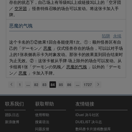
存在的状态下，自己场上有等级8以上或链接3以上的「空牙団
／
空牙团
」怪兽特殊召唤的场合可以发动。将这张卡加入手
牌。
恶魔的气魄
陷阱
永续
这个卡名的①②效果1回合各能使用1次。①：额外怪兽区有自
己的「デーモン／
恶魔
」仪式怪兽存在的场合，可以以对手场
上的1张表侧表示卡为对象发动。那张卡的效果直到回合结束时
为止无效。②：这张卡被从手牌·场上除外的场合可以发动。从
卡组将1张「デーモンの気魄／
恶魔的气魄
」以外的「デーモ
ン／
恶魔
」卡加入手牌。
1
82
83
84
85
86
1727
联系我们
获取帮助
友情链接
团队日志
使用帮助
iDuel 决斗社区
新浪微博
搜索语法
DUELIST 决斗志
问题反馈
数码兽卡片游戏数据库