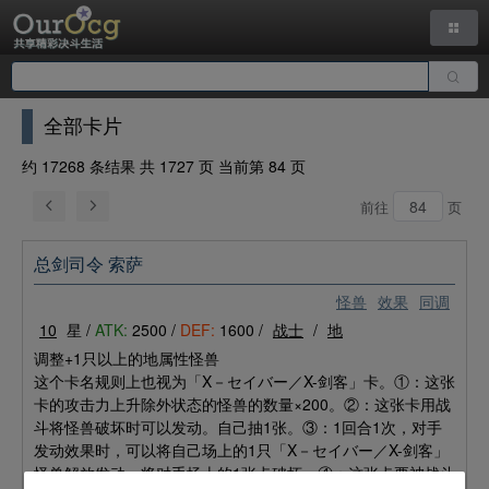
全部卡片
约 17268 条结果 共 1727 页 当前第 84 页
前往
页
总剑司令 索萨
怪兽
效果
同调
10
星 /
ATK:
2500 /
DEF:
1600 /
战士
/
地
调整+1只以上的地属性怪兽
这个卡名规则上也视为「X－セイバー／X-剑客」卡。①：这张
卡的攻击力上升除外状态的怪兽的数量×200。②：这张卡用战
斗将怪兽破坏时可以发动。自己抽1张。③：1回合1次，对手
发动效果时，可以将自己场上的1只「X－セイバー／X-剑客」
怪兽解放发动。将对手场上的1张卡破坏。④：这张卡要被战斗