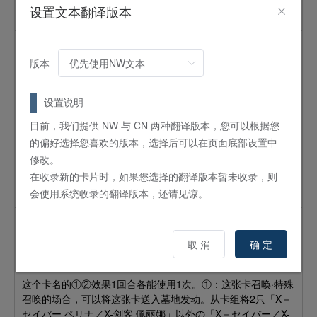
·效果破坏的场合，可以将自己墓地的1张「セイバー／剑客•利
设置文本翻译版本
剑」卡除外作为代替。
X-剑士 布鲁诺
版本
怪兽
效果
调整
3
星 /
ATK:
1200 /
DEF:
1100 /
念动力
/
地
设置说明
这个卡名的①②效果1回合各能使用1次。①：这张卡在手牌存
在的场合，可以从自己的手牌·场上（表侧表示）·墓地将1只这
目前，我们提供 NW 与 CN 两种翻译版本，您可以根据您
张卡以外的地属性怪兽除外发动。将这张卡特殊召唤。②：这
的偏好选择您喜欢的版本，选择后可以在页面底部设置中
张卡召唤·特殊召唤的场合可以发动。从自己的卡组·墓地将1张
修改。
「セイバー／剑客•利剑」魔法陷阱卡加入手牌。③：1回合1
在收录新的卡片时，如果您选择的翻译版本暂未收录，则
次，对手的主要阶段以及战斗阶段可以发动。将包含这张卡的
会使用系统收录的翻译版本，还请见谅。
自己场上的仅地属性怪兽作为素材来进行同调召唤。
X-剑客 佩丽娜
取 消
确 定
怪兽
效果
4
星 /
ATK:
1700 /
DEF:
300 /
兽战士
/
地
这个卡名的①②效果1回合各能使用1次。①：这张卡召唤·特殊
召唤的场合，可以将这张卡送入墓地发动。从卡组将2只「X－
セイバー ペリナ／X-剑客 佩丽娜」以外の「X－セイバー／X-