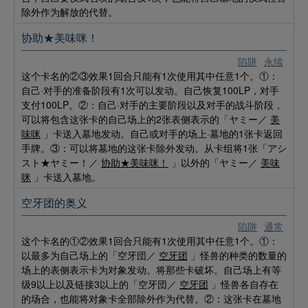
除外作为解放的代替。
协助★美味咪！
陷阱
永续
这个卡名的②③效果1回合只能有1次使用其中任意1个。①：
自己·对手的准备阶段有1次可以发动。自己恢复100LP，对手
支付100LP。②：自己·对手的主要阶段以及对手的战斗阶段，
可以将包含这张卡的自己场上的2张表侧表示的「ヤミー／
美
味咪
」卡送入墓地发动。自己或对手的场上·墓地的1张卡返回
手牌。③：可以将墓地的这张卡除外发动。从卡组将1张「アシ
スト★ヤミー！／
协助★美味咪！
」以外的「ヤミー／
美味
咪
」卡送入墓地。
空牙团的奥义
陷阱
通常
这个卡名的①②效果1回合只能有1次使用其中任意1个。①：
以最多为自己场上的「空牙団／
空牙团
」怪兽的种类的数量的
场上的表侧表示卡为对象发动。将那些卡破坏。自己场上有等
级9以上以及链接3以上的「空牙団／
空牙团
」怪兽各自存在
的场合，也能将对象卡全部除外作为代替。②：这张卡在墓地