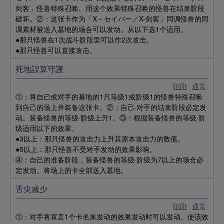
剑客」怪兽特殊召唤。用这个效果特殊召唤的怪兽在结束阶段
破坏。②：这张卡作为「X－セイバー／X-剑客」同调怪兽的同
调素材被送入墓地的场合可以发动。从以下选1个适用。
●那只怪兽在1次战斗阶段里可以作2次攻击。
●那只怪兽可以直接攻击。
死地誤算守護
陷阱
通常
①：将自己或对手的墓地的1只等级1或阶级1的怪兽特殊召唤
到自己的场上并装备这张卡。②：自己·对手的结束阶段必定发
动。装备怪兽的等级·阶级上升1。③：根据装备怪兽的等级·阶
级适用以下的效果。
●3以上：那只怪兽的攻击力上升其原本攻击力的数值。
●5以上：那只怪兽不受对手发动的效果影响。
④：自己的准备阶段，装备怪兽的等级·阶级为7以上的场合必
定发动。将场上的卡全部送入墓地。
舌尖减少
陷阱
通常
①：对手将宣言1个卡名来发动的效果发动时可以发动。使该效