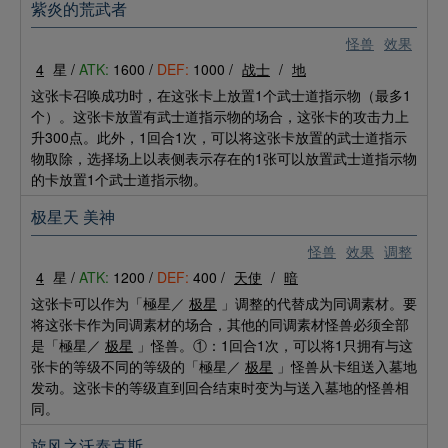
紫炎的荒武者
怪兽
效果
4
星 /
ATK:
1600 /
DEF:
1000 /
战士
/
地
这张卡召唤成功时，在这张卡上放置1个武士道指示物（最多1
个）。这张卡放置有武士道指示物的场合，这张卡的攻击力上
升300点。此外，1回合1次，可以将这张卡放置的武士道指示
物取除，选择场上以表侧表示存在的1张可以放置武士道指示物
的卡放置1个武士道指示物。
极星天 美神
怪兽
效果
调整
4
星 /
ATK:
1200 /
DEF:
400 /
天使
/
暗
这张卡可以作为「極星／
极星
」调整的代替成为同调素材。要
将这张卡作为同调素材的场合，其他的同调素材怪兽必须全部
是「極星／
极星
」怪兽。①：1回合1次，可以将1只拥有与这
张卡的等级不同的等级的「極星／
极星
」怪兽从卡组送入墓地
发动。这张卡的等级直到回合结束时变为与送入墓地的怪兽相
同。
旋风之沃泰克斯