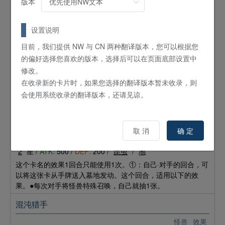
版本
或者「極星／
极星
」的怪兽发动。直到回合结束时，选择的怪
兽的攻击力、守备力变为原数值的2倍。这个回合，选择的怪兽
不能直接攻击对手玩家。
设置说明
极星的光辉
目前，我们提供 NW 与 CN 两种翻译版本，您可以根据您
的偏好选择您喜欢的版本，选择后可以在页面底部设置中
魔法
场地
修改。
只要这张卡在场上存在，场上存在的名字带有「極星／
极星
」
的怪兽不会被战斗破坏。此外，场上存在的这张卡被破坏时，
在收录新的卡片时，如果您选择的翻译版本暂未收录，则
场上以表侧表示存在的名字带有「極星／
极星
」的怪兽全部破
会使用系统收录的翻译版本，还请见谅。
坏。
增殖的G
取 消
确 定
怪兽
效果
2
星 /
ATK:
500 /
DEF:
200 /
昆虫
/
地
这个卡名的效果1回合只能使用1次。①：自己·对手的回合，可
以将这张卡从手牌送入墓地发动。这个回合，适用以下的效
果。●每次对手将怪兽特殊召唤，自己就抽1张。
混沌猎手
怪兽
效果