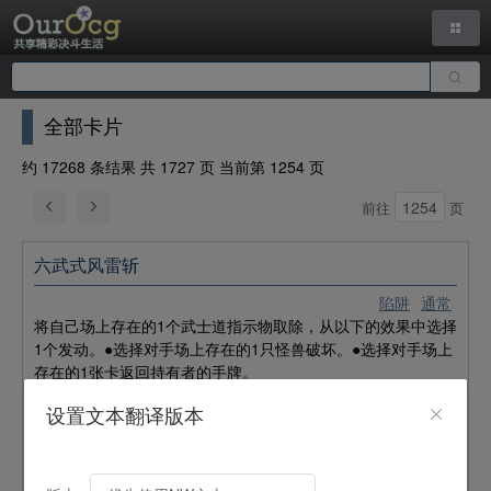
全部卡片
约 17268 条结果 共 1727 页 当前第 1254 页
前往
页
六武式风雷斩
陷阱
通常
将自己场上存在的1个武士道指示物取除，从以下的效果中选择
1个发动。●选择对手场上存在的1只怪兽破坏。●选择对手场上
存在的1张卡返回持有者的手牌。
设置文本翻译版本
极星宝 梅金吉奥兹
陷阱
通常
选择自己场上以表侧表示存在的1只名字带有「極神／
极神
」