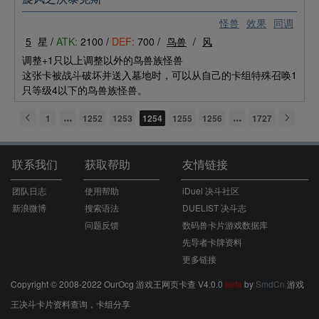
怪兽
效果
同调
5
星 /
ATK:
2100 /
DEF:
700 /
鸟兽
/
风
调整+1只以上调整以外的鸟兽族怪兽
这张卡被战斗破坏并送入墓地时，可以从自己的卡组特殊召唤1
只等级4以下的鸟兽族怪兽。
1
1252
1253
1254
1255
1256
1727
联系我们
获取帮助
友情链接
团队日志
使用帮助
iDuel 决斗社区
新浪微博
搜索语法
DUELIST 决斗志
问题反馈
数码兽卡片游戏数据库
先导者卡牌资料
更多链接
Copyright © 2008-2022 OurOcg 游戏王网页卡查 V4.0.0
beta
by
SmdCn
游戏
王决斗卡片资料查询，卡组分享