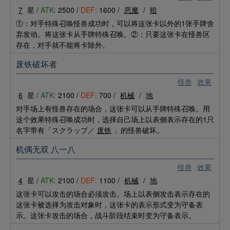
7
星 /
ATK:
2500 /
DEF:
1600 /
恶魔
/
暗
①：对手特殊召唤怪兽成功时，可以将这张卡以外的1张手牌舍
弃发动。将这张卡从手牌特殊召唤。②：只要这张卡在怪兽区
存在，对手就不能将卡除外。
废铁破坏者
怪兽
效果
6
星 /
ATK:
2100 /
DEF:
700 /
机械
/
地
对手场上有怪兽存在的场合，这张卡可以从手牌特殊召唤。用
这个效果特殊召唤成功时，选择自己场上以表侧表示存在的1只
名字带有「スクラップ／
废铁
」的怪兽破坏。
机偶无双 八一八
怪兽
效果
4
星 /
ATK:
2100 /
DEF:
1100 /
机械
/
地
这张卡可以攻击的场合必须攻击。场上以表侧攻击表示存在的
这张卡被选择为攻击对象时，这张卡的表示形式变为守备表
示。这张卡攻击的场合，战斗阶段结束时变为守备表示。