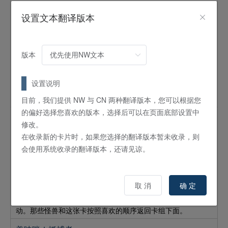
美味咪游乐场★巨可口
设置文本翻译版本
魔法
场地
这个卡名的①②③效果1回合各能使用1次。①：自己将兽族·光
属性同调怪兽同调召唤的场合，可以以对手场上的1张卡为对象
版本
发动。将那张卡破坏。②：自己场上的表侧表示怪兽因对手的
效果而从场上离开的场合可以发动。从卡组将1只「ヤミー／
美味咪
」怪兽特殊召唤。③：这张卡在墓地存在的场合，可以
设置说明
以自己的墓地·除外状态的2只「ヤミー／
美味咪
」怪兽为对象
发动。那些怪兽和这张卡按照喜欢的顺序返回卡组下面。
目前，我们提供 NW 与 CN 两种翻译版本，您可以根据您
的偏好选择您喜欢的版本，选择后可以在页面底部设置中
美味咪游乐场☆小可爱
修改。
魔法
场地
在收录新的卡片时，如果您选择的翻译版本暂未收录，则
这个卡名的②③效果1回合各能使用1次。①：自己场上的「ヤ
会使用系统收录的翻译版本，还请见谅。
ミー／
美味咪
」怪兽的攻击力上升场上的兽族·光属性怪兽的
数量×500。②：自己场上有链接1怪兽存在的场合，可以以自
己墓地的1只等级1的「ヤミー／
美味咪
」怪兽为对象发动。
取 消
确 定
将那只怪兽特殊召唤。③：这张卡在墓地存在的场合，可以以
自己的墓地·除外状态的2只「ヤミー／
美味咪
」怪兽为对象发
动。那些怪兽和这张卡按照喜欢的顺序返回卡组下面。