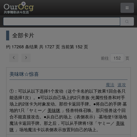
全部卡片
约 17268 条结果 共 1727 页 当前第 152 页
前往
页
美味咪☆惊喜
魔法
速攻
①：可以从以下选择1个发动（这个卡名的以下效果1回合各只
能选择1次）。●可以以自己场上的2只兽族·光属性怪兽和对手
场上的2张卡为对象发动。那些卡返回手牌。●将自己的手牌·墓
地的1只「ヤミー／
美味咪
」怪兽特殊召唤。那只怪兽这个回
合不能直接攻击。●从自己的场上（表侧表示）·墓地使1张场地
魔法卡返回手牌。那之后，可以从手牌将1张「ヤミー／
美味
咪
」场地魔法卡以表侧表示放置到自己的场上。