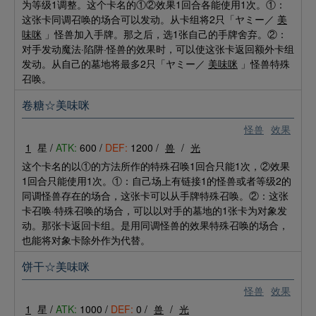
为等级1调整。这个卡名的①②效果1回合各能使用1次。①：
这张卡同调召唤的场合可以发动。从卡组将2只「ヤミー／
美
味咪
」怪兽加入手牌。那之后，选1张自己的手牌舍弃。②：
对手发动魔法·陷阱·怪兽的效果时，可以使这张卡返回额外卡组
发动。从自己的墓地将最多2只「ヤミー／
美味咪
」怪兽特殊
召唤。
卷糖☆美味咪
怪兽
效果
1
星 /
ATK:
600 /
DEF:
1200 /
兽
/
光
这个卡名的以①的方法所作的特殊召唤1回合只能1次，②效果
1回合只能使用1次。①：自己场上有链接1的怪兽或者等级2的
同调怪兽存在的场合，这张卡可以从手牌特殊召唤。②：这张
卡召唤·特殊召唤的场合，可以以对手的墓地的1张卡为对象发
动。那张卡返回卡组。是用同调怪兽的效果特殊召唤的场合，
也能将对象卡除外作为代替。
饼干☆美味咪
怪兽
效果
1
星 /
ATK:
1000 /
DEF:
0 /
兽
/
光