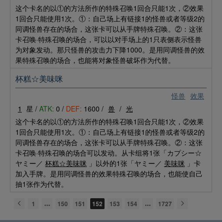
这个卡名的以①的方法所作的特殊召唤1回合只能1次，②效果
1回合只能使用1次。①：自己场上有链接1的怪兽或者等级2的
同调怪兽存在的场合，这张卡可以从手牌特殊召唤。②：这张
卡召唤·特殊召唤的场合，可以以对手场上的1只表侧表示怪兽
为对象发动。那只怪兽的攻击力下降1000。是用同调怪兽的效
果特殊召唤的场合，也能将对象怪兽破坏作为代替。
杯糕☆美味咪
怪兽
效果
1
星 /
ATK:
0 /
DEF:
1600 /
兽
/
光
这个卡名的以①的方法所作的特殊召唤1回合只能1次，②效果
1回合只能使用1次。①：自己场上有链接1的怪兽或者等级2的
同调怪兽存在的场合，这张卡可以从手牌特殊召唤。②：这张
卡召唤·特殊召唤的场合可以发动。从卡组将1张「カプシー☆
ヤミー／
杯糕☆美味咪
」以外的1张「ヤミー／
美味咪
」卡
加入手牌。是用同调怪兽的效果特殊召唤的场合，也能使自己
抽1张作为代替。
1
150
151
152
153
154
1727