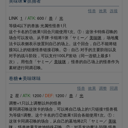
美味咪★抓捕者
怪兽
效果
连接
LINK
1
/
ATK:
600 /
兽
/
光
等级4以下的兽族·光属性怪兽1只
这个卡名的①效果1回合只能使用1次。①：这张卡特殊召唤的
场合可以发动。从手牌·卡组将1张「ヤミー／
美味咪
」场地魔
法卡以表侧表示放置到自己的场上。这个回合，自己不能将链
接3以上的链接怪兽链接召唤。②：自己·对手的主要阶段以及
对手的战斗阶段，可以支付100LP发动（同一连锁上最多1
次）。用包含「ヤミー／
美味咪
」怪兽的自己场上的怪兽作为
素材进行同调召唤。
卷糖★美味咪味
怪兽
效果
调整
同调
2
星 /
ATK:
1200 /
DEF:
1200 /
兽
/
光
调整+1只以上调整以外的怪兽
要同调召唤这张卡的场合，可以将自己场上的1只链接1怪兽视
为等级1调整。这个卡名的①②效果1回合各能使用1次。①：
这张卡同调召唤的场合，从自己的墓地将2只「ヤミー／
美味
咪
」怪兽效果无效地特殊召唤。②：对手发动魔法·陷阱·怪兽