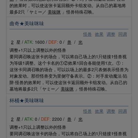
的效果时，可以使这张卡返回额外卡组发动。从自己的墓地将
最多2只「ヤミー／
美味咪
」怪兽特殊召唤。
曲奇★美味咪味
怪兽
效果
调整
同调
2
星 /
ATK:
1600 /
DEF:
0 /
兽
/
光
调整+1只以上调整以外的怪兽
要同调召唤这张卡的场合，可以将自己场上的1只链接1怪兽视
为等级1调整。这个卡名的①②效果1回合各能使用1次。①：
这张卡同调召唤的场合，可以以场上的最多2只表侧表示怪兽为
对象发动。那些怪兽变为里侧守备表示。②：对手发动魔法·陷
阱·怪兽的效果时，可以使这张卡返回额外卡组发动。从自己的
墓地将最多2只「ヤミー／
美味咪
」怪兽特殊召唤。
杯桶★美味咪味
怪兽
效果
调整
同调
2
星 /
ATK:
0 /
DEF:
2200 /
兽
/
光
调整+1只以上调整以外的怪兽
要同调召唤这张卡的场合，可以将自己场上的1只链接1怪兽视