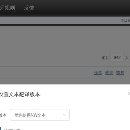
师规则
反馈
高级
前往
页
怪兽
效果
调整
レイドル／
灰篮
」怪兽为对象发动。将那只怪兽特殊召唤。那之后，可
设置文本翻译版本
同等级的水族怪兽。这个效果发动后，直到回合结束时自己特殊召唤的
地时可以发动。从卡组特殊召唤1只「グレイドル／
灰篮
」怪兽。
怪兽
效果
版本