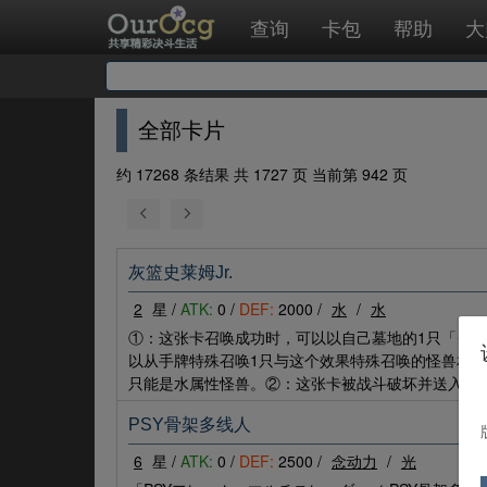
查询
卡包
帮助
大
全部卡片
约 17268 条结果 共 1727 页 当前第 942 页
灰篮史莱姆Jr.
2
星 /
ATK:
0 /
DEF:
2000 /
水
/
水
①：这张卡召唤成功时，可以以自己墓地的1只「グ
以从手牌特殊召唤1只与这个效果特殊召唤的怪兽相
只能是水属性怪兽。②：这张卡被战斗破坏并送入墓
PSY骨架多线人
6
星 /
ATK:
0 /
DEF:
2500 /
念动力
/
光