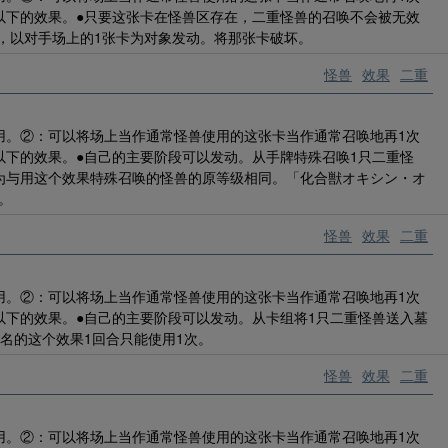
以下的效果。●只要这张卡在怪兽区存在，二重怪兽的召唤不会被无效
外，以对手场上的1张卡为对象发动。将那张卡破坏。
怪兽
效果
二重
用。②：可以将场上当作通常怪兽使用的这张卡当作通常召唤地再1次
以下的效果。●自己的主要阶段可以发动。从手牌特殊召唤1只二重怪
为与用这个效果特殊召唤的怪兽的原等级相同。「化合獣オキシン・オ
。
怪兽
效果
二重
用。②：可以将场上当作通常怪兽使用的这张卡当作通常召唤地再1次
以下的效果。●自己的主要阶段可以发动。从卡组将1只二重怪兽送入墓
名的这个效果1回合只能使用1次。
怪兽
效果
二重
用。②：可以将场上当作通常怪兽使用的这张卡当作通常召唤地再1次