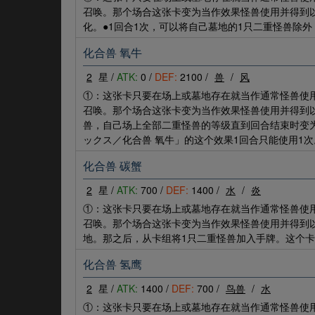
召唤。那个场合这张卡变为当作效果怪兽使用并得到
化。●1回合1次，可以将自己墓地的1只二重怪兽除
化合兽 氧牛
2
星 /
ATK:
0 /
DEF:
2100 /
兽
/
风
①：这张卡只要在场上或墓地存在就当作通常怪兽使
召唤。那个场合这张卡变为当作效果怪兽使用并得到
兽，自己场上全部二重怪兽的等级直到回合结束时变
ックス／化合兽 氧牛」的这个效果1回合只能使用1次
化合兽 碳蟹
2
星 /
ATK:
700 /
DEF:
1400 /
水
/
炎
①：这张卡只要在场上或墓地存在就当作通常怪兽使
召唤。那个场合这张卡变为当作效果怪兽使用并得到
地。那之后，从卡组将1只二重怪兽加入手牌。这个卡
化合兽 氢鹰
2
星 /
ATK:
1400 /
DEF:
700 /
鸟兽
/
水
①：这张卡只要在场上或墓地存在就当作通常怪兽使