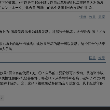
下的效果。●可以舍弃1张手牌，以自己墓地的1只二重怪兽为对象发
ロン・ホーク／化合兽 氢鹰」的这个效果1回合只能使用1次。
怪兽
效果
灵摆
场上的1张表侧表示卡为对象发动。将那张卡破坏，从卡组选1张「メタ
。①：场上的这张卡被战斗或效果破坏的场合可以发动。这个回合的结束
加入手牌。
怪兽
效果
②效果1回合各能使用1次。①：自己的主要阶段可以发动。从这张卡以
水属性怪兽的2只怪兽破坏，将这张卡从手牌特殊召唤，破坏了2只水属
法陷阱卡除外。②：这张卡被效果破坏的场合可以发动。从卡组以守备