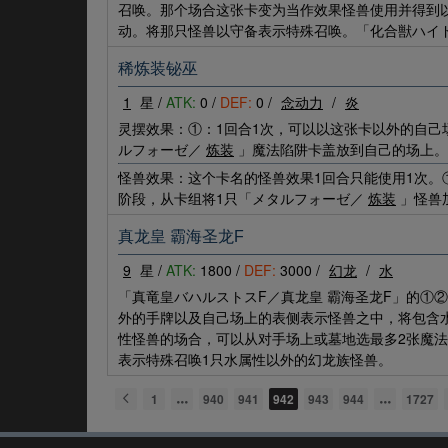
召唤。那个场合这张卡变为当作效果怪兽使用并得到以
动。将那只怪兽以守备表示特殊召唤。「化合獣ハイド
稀炼装铋巫
1
星 /
ATK:
0 /
DEF:
0 /
念动力
/
炎
灵摆效果：①：1回合1次，可以以这张卡以外的自己
ルフォーゼ／
炼装
」魔法陷阱卡盖放到自己的场上。
怪兽效果：这个卡名的怪兽效果1回合只能使用1次
阶段，从卡组将1只「メタルフォーゼ／
炼装
」怪兽
真龙皇 霸海圣龙F
9
星 /
ATK:
1800 /
DEF:
3000 /
幻龙
/
水
「真竜皇バハルストスF／真龙皇 霸海圣龙F」的①
外的手牌以及自己场上的表侧表示怪兽之中，将包含
性怪兽的场合，可以从对手场上或墓地选最多2张魔
表示特殊召唤1只水属性以外的幻龙族怪兽。
1
940
941
942
943
944
1727