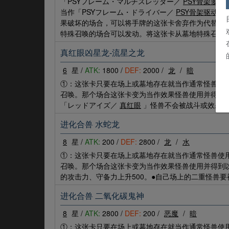
「PSYフレーム・マルチスレッダー／
PSY骨架多线
当作「PSYフレーム・ドライバー／
PSY骨架驱动者
果破坏的场合，可以将手牌的这张卡舍弃作为代替。③
特殊召唤的场合可以发动。将这张卡从墓地特殊召唤
真红眼凶星龙-流星之龙
6
星 /
ATK:
1800 /
DEF:
2000 /
龙
/
暗
①：这张卡只要在场上或墓地存在就当作通常怪兽使
召唤。那个场合这张卡变为当作效果怪兽使用并得到
「レッドアイズ／
真红眼
」怪兽不会被战斗或效果破
进化合兽 水蛇龙
8
星 /
ATK:
200 /
DEF:
2800 /
龙
/
水
①：这张卡只要在场上或墓地存在就当作通常怪兽使
召唤。那个场合这张卡变为当作效果怪兽使用并得到
的攻击力、守备力上升500。●自己场上的二重怪兽
进化合兽 二氧化碳鬼神
8
星 /
ATK:
2800 /
DEF:
200 /
恶魔
/
暗
①：这张卡只要在场上或墓地存在就当作通常怪兽使