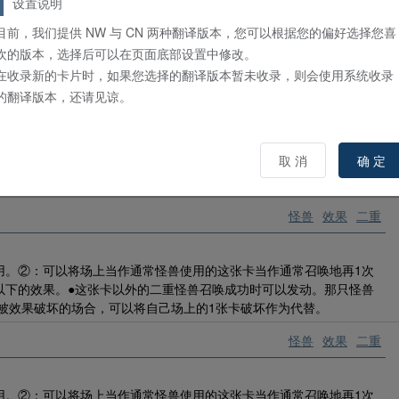
人
」的③效果1回合只能使用1次。①：这张卡只要在手牌或墓地存在就
设置说明
」使用。②：自己场上的「PSYフレーム／
PSY骨架
」卡被战斗或效
目前，我们提供 NW 与 CN 两种翻译版本，您可以根据您的偏好选择您喜
：这张卡在墓地存在，自己场上有「PSYフレーム／
PSY骨架
」调整
欢的版本，选择后可以在页面底部设置中修改。
。用这个效果特殊召唤的这张卡从场上离开的场合除外。
在收录新的卡片时，如果您选择的翻译版本暂未收录，则会使用系统收录
怪兽
效果
二重
的翻译版本，还请见谅。
用。②：可以将场上当作通常怪兽使用的这张卡当作通常召唤地再1次
取 消
确 定
以下的效果。●只要这张卡在怪兽区存在，这张卡以外的自己场上的
坏。
怪兽
效果
二重
用。②：可以将场上当作通常怪兽使用的这张卡当作通常召唤地再1次
以下的效果。●这张卡以外的二重怪兽召唤成功时可以发动。那只怪兽
要被效果破坏的场合，可以将自己场上的1张卡破坏作为代替。
怪兽
效果
二重
用。②：可以将场上当作通常怪兽使用的这张卡当作通常召唤地再1次