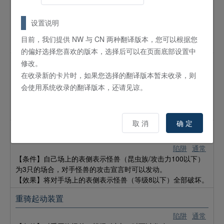
对手的陷阱卡的效果破坏时可以发动。
【效果】选自己墓地的1只「マグマッサーG／
岩浆按摩师G
」或者「マグマックス・マントルヴェーダ／
极限岩浆之地幔
设置说明
阿育吠陀
」以表侧表示特殊召唤到自己的场上。自己的墓地有
目前，我们提供 NW 与 CN 两种翻译版本，您可以根据您
怪兽（地属性/炎族）的场合，自己再恢复1000LP。
的偏好选择您喜欢的版本，选择后可以在页面底部设置中
修改。
自由蚁旗
在收录新的卡片时，如果您选择的翻译版本暂未收录，则
陷阱
通常
会使用系统收录的翻译版本，还请见谅。
【条件】对手召唤或特殊召唤怪兽时可以发动。
【效果】选自己手牌或者自己墓地的1只怪兽（昆虫族/攻击力
100以下）以表侧表示特殊召唤到自己的场上。
取 消
确 定
大巨蚁革命
陷阱
通常
【条件】自己场上的表侧表示怪兽（昆虫族/攻击力100以下）
为3只的场合，对手怪兽的攻击宣言时可以发动。
【效果】将对手场上的表侧表示怪兽（等级8以下）全部破坏。
重骑起动装置
陷阱
通常