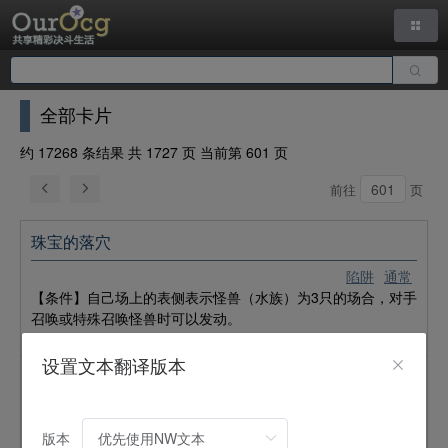
全部卡片
约 17268 条结果 共 1727 页 当前第 601 页
前往
页
珠宝的落穴
陷阱
通常
【条件】自己场上的表侧表示怪兽（水族）为3只的场合，对手
召唤或特殊召唤怪兽时可以发动。
【效果】选对手场上的1只表侧表示怪兽（等级8以下）破坏。
设置文本翻译版本
地压的爆发
陷阱
通常
【条件】自己场上的攻击表示怪兽（炎族）被对手的攻击或者
版本