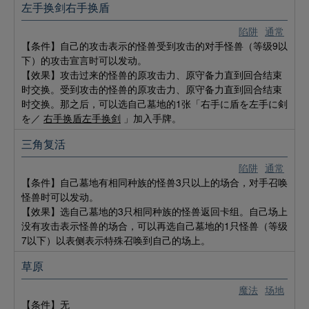
左手换剑右手换盾
陷阱
通常
【条件】自己的攻击表示的怪兽受到攻击的对手怪兽（等级9以
下）的攻击宣言时可以发动。
【效果】攻击过来的怪兽的原攻击力、原守备力直到回合结束
时交换。受到攻击的怪兽的原攻击力、原守备力直到回合结束
时交换。那之后，可以选自己墓地的1张「右手に盾を左手に剣
を／
右手换盾左手换剑
」加入手牌。
三角复活
陷阱
通常
【条件】自己墓地有相同种族的怪兽3只以上的场合，对手召唤
怪兽时可以发动。
【效果】选自己墓地的3只相同种族的怪兽返回卡组。自己场上
没有攻击表示怪兽的场合，可以再选自己墓地的1只怪兽（等级
7以下）以表侧表示特殊召唤到自己的场上。
草原
魔法
场地
【条件】无