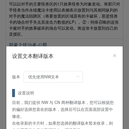
可以以对手的主要怪兽区的1只效果怪兽为对象发动。将那只对
手怪兽当作永续魔法卡使用以表侧表示放置到与其相同纵列的
对手的魔法陷阱区（将要放置的区域原有的卡破坏，那是怪兽
卡的场合对手失去其攻击力数值的LP）。②：特殊召唤的这张
卡被对手的效果破坏的场合可以发动。将这张卡放置到自己的
灵摆区。
群豪之统治者-公爵
怪兽
效果
灵摆
设置文本翻译版本
8
星 /
ATK:
2000 /
DEF:
2000 /
机械
/
炎
灵摆效果：这个卡名的灵摆效果1回合只能使用1次。①：场地
区有「VV－百識公国／群豪世界-百识公国」存在的场合，或
版本
者自己场上有炎属性的「ヴァリアンツ／
群豪
」怪兽存在的场
合可以发动。将这张卡特殊召唤到正对面的自己的主要怪兽
设置说明
区。
怪兽效果：这个卡名的①②怪兽效果1回合各能使用1次。①：
目前，我们提供 NW 与 CN 两种翻译版本，您可以根据您
可以以魔法陷阱区盖放的1张卡为对象发动。盖放的那张卡在这
的偏好选择您喜欢的版本，选择后可以在页面底部设置中
个回合不能发动。②：怪兽区的这张卡被移动到其他的怪兽区
修改。
的场合，可以以对手的主要怪兽区的1只表侧表示怪兽为对象发
在收录新的卡片时，如果您选择的翻译版本暂未收录，则
动。得到那只表侧表示怪兽的操作权。用这个效果得到操作权