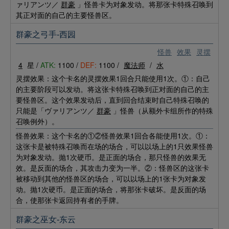
ァリアンツ／
群豪
」怪兽卡为对象发动。将那张卡特殊召唤到
其正对面的自己的主要怪兽区。
群豪之弓手-西园
怪兽
效果
灵摆
4
星 /
ATK:
1100 /
DEF:
1100 /
魔法师
/
水
灵摆效果：这个卡名的灵摆效果1回合只能使用1次。①：自己
的主要阶段可以发动。将这张卡特殊召唤到正对面的自己的主
要怪兽区。这个效果发动后，直到回合结束时自己特殊召唤的
只能是「ヴァリアンツ／
群豪
」怪兽（从额外卡组所作的特殊
召唤例外）。
怪兽效果：这个卡名的①②怪兽效果1回合各能使用1次。①：
这张卡是被特殊召唤而在场的场合，可以以场上的1只效果怪兽
为对象发动。抛1次硬币。是正面的场合，那只怪兽的效果无
效。是反面的场合，其攻击力变为一半。②：怪兽区的这张卡
被移动到其他的怪兽区的场合，可以以场上的1张卡为对象发
动。抛1次硬币。是正面的场合，将那张卡破坏。是反面的场
合，使那张卡返回持有者的手牌。
群豪之巫女-东云