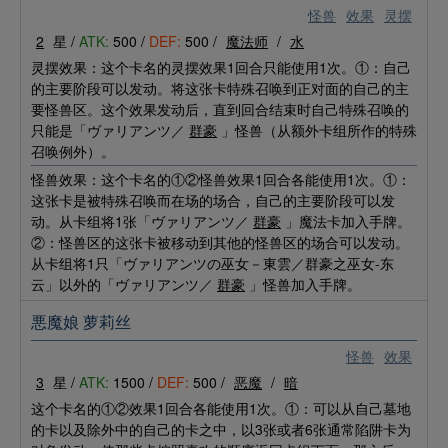
怪兽
效果
灵摆
2
星 /
ATK:
500 /
DEF:
500 /
魔法师
/
水
灵摆效果：这个卡名的灵摆效果1回合只能使用1次。①：自己
的主要阶段可以发动。将这张卡特殊召唤到正对面的自己的主
要怪兽区。这个效果发动后，直到回合结束时自己特殊召唤的
只能是「ヴァリアンツ／
群豪
」怪兽（从额外卡组所作的特殊
召唤例外）。
怪兽效果：这个卡名的①②怪兽效果1回合各能使用1次。①：
这张卡是被特殊召唤而在场的场合，自己的主要阶段可以发
动。从卡组将1张「ヴァリアンツ／
群豪
」魔法卡加入手牌。
②：怪兽区的这张卡被移动到其他的怪兽区的场合可以发动。
从卡组将1只「ヴァリアンツの巫女－東雲／群豪之巫女-东
云」以外的「ヴァリアンツ／
群豪
」怪兽加入手牌。
悪魔娘 萝莉丝
怪兽
效果
3
星 /
ATK:
1500 /
DEF:
500 /
恶魔
/
暗
这个卡名的①②效果1回合各能使用1次。①：可以从自己墓地
的卡以及除外中的自己的卡之中，以3张或者6张通常陷阱卡为