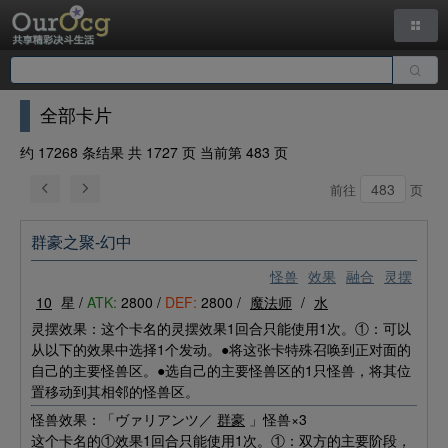
全部卡片
约 17268 条结果 共 1727 页 当前第 483 页
前往
页
群豪之聚-幻中
怪兽
效果
融合
灵摆
10
星 /
ATK:
2800 /
DEF:
2800 /
魔法师
/
水
灵摆效果：这个卡名的灵摆效果1回合只能使用1次。①：可以
从以下的效果中选择1个发动。●将这张卡特殊召唤到正对面的
自己的主要怪兽区。●选自己的主要怪兽区的1只怪兽，将其位
置移动到其相邻的怪兽区。
怪兽效果：「ヴァリアンツ／
群豪
」怪兽×3
这个卡名的①效果1回合只能使用1次。①：双方的主要阶段，