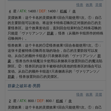
怪兽
效果
灵摆
4
星 /
ATK:
1400 /
DEF:
1400 /
机械
/
炎
灵摆效果：这个卡名的灵摆效果1回合只能使用1次。①：自己
的主要阶段可以发动。将这张卡特殊召唤到正对面的自己的主
要怪兽区。这个效果发动后，直到回合结束时自己特殊召唤的
只能是「ヴァリアンツ／
群豪
」怪兽（从额外卡组所作的特殊
召唤例外）。
怪兽效果：这个卡名的①②怪兽效果1回合各能使用1次。①：
这张卡是被特殊召唤而在场的场合，自己的主要阶段可以发
动。从自己的额外卡组选1只表侧表示的「ヴァリアンツ／
群
豪
」怪兽当作永续魔法卡使用以表侧表示放置到自己的魔法陷
阱区。②：怪兽区的这张卡被移动到其他的怪兽区的场合可以
发动。从自己的额外卡组选1只表侧表示的「ヴァリアンツ／
群豪
」怪兽放置到自己的灵摆区。
群豪之破坏者-男爵
怪兽
效果
灵摆
2
星 /
ATK:
800 /
DEF:
800 /
机械
/
炎
灵摆效果：这个卡名的灵摆效果1回合只能使用1次。①：自己