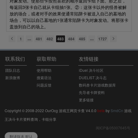
对象发动。使那些卡按照喜欢的顺序返回卡组下面。那之后，
每返回3张卡自己就从卡组抽1张。②：这张卡以外的怪兽被解
放的场合，或者对手的效果使通常陷阱卡被送入自己的墓地的
场合，可以以自己墓地的1张通常陷阱卡为对象发动。将那张卡
盖放到自己的场上。
1
481
482
483
484
485
1727
联系我们
获取帮助
友情链接
团队日志
使用帮助
iDuel 决斗社区
新浪微博
搜索语法
DUELIST 决斗志
问题反馈
数码兽卡片游戏数据库
先导者卡牌资料
更多链接
Copyright © 2008-2022 OurOcg 游戏王网页卡查 V4.0.0
beta
by
SmdCn
游戏
王决斗卡片资料查询，卡组分享
闽ICP备05007645号
翻译版本 默认