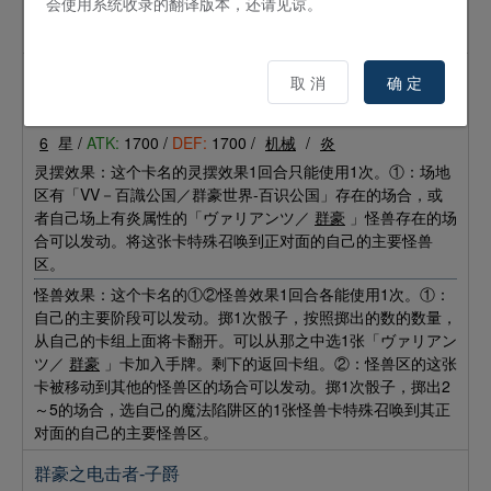
会使用系统收录的翻译版本，还请见谅。
的怪兽不能攻击宣言，不能发动效果，也当作「ヴァリアンツ
／
群豪
」怪兽使用。
群豪之狂化者-侯爵
取 消
确 定
怪兽
效果
灵摆
6
星 /
ATK:
1700 /
DEF:
1700 /
机械
/
炎
灵摆效果：这个卡名的灵摆效果1回合只能使用1次。①：场地
区有「VV－百識公国／群豪世界-百识公国」存在的场合，或
者自己场上有炎属性的「ヴァリアンツ／
群豪
」怪兽存在的场
合可以发动。将这张卡特殊召唤到正对面的自己的主要怪兽
区。
怪兽效果：这个卡名的①②怪兽效果1回合各能使用1次。①：
自己的主要阶段可以发动。掷1次骰子，按照掷出的数的数量，
从自己的卡组上面将卡翻开。可以从那之中选1张「ヴァリアン
ツ／
群豪
」卡加入手牌。剩下的返回卡组。②：怪兽区的这张
卡被移动到其他的怪兽区的场合可以发动。掷1次骰子，掷出2
～5的场合，选自己的魔法陷阱区的1张怪兽卡特殊召唤到其正
对面的自己的主要怪兽区。
群豪之电击者-子爵