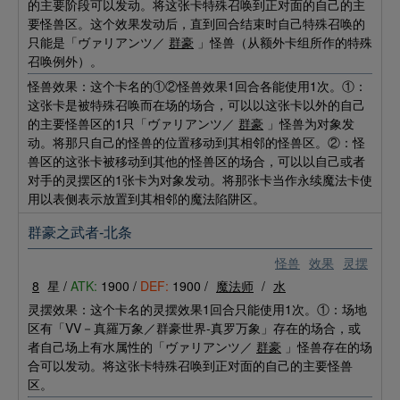
的主要阶段可以发动。将这张卡特殊召唤到正对面的自己的主
要怪兽区。这个效果发动后，直到回合结束时自己特殊召唤的
只能是「ヴァリアンツ／
群豪
」怪兽（从额外卡组所作的特殊
召唤例外）。
怪兽效果：这个卡名的①②怪兽效果1回合各能使用1次。①：
这张卡是被特殊召唤而在场的场合，可以以这张卡以外的自己
的主要怪兽区的1只「ヴァリアンツ／
群豪
」怪兽为对象发
动。将那只自己的怪兽的位置移动到其相邻的怪兽区。②：怪
兽区的这张卡被移动到其他的怪兽区的场合，可以以自己或者
对手的灵摆区的1张卡为对象发动。将那张卡当作永续魔法卡使
用以表侧表示放置到其相邻的魔法陷阱区。
群豪之武者-北条
怪兽
效果
灵摆
8
星 /
ATK:
1900 /
DEF:
1900 /
魔法师
/
水
灵摆效果：这个卡名的灵摆效果1回合只能使用1次。①：场地
区有「VV－真羅万象／群豪世界-真罗万象」存在的场合，或
者自己场上有水属性的「ヴァリアンツ／
群豪
」怪兽存在的场
合可以发动。将这张卡特殊召唤到正对面的自己的主要怪兽
区。