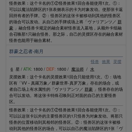
怪兽效果：这个卡名的①②怪兽效果1回合各能使用1次。①：
可以以魔法陷阱区的1张表侧表示的卡为对象发动。使那张卡返
回持有者的手牌。②：怪兽区的这张卡被移动到其他的怪兽区
的场合可以发动。从自己的手牌或场上将「ヴァリアンツ／
群
豪
」融合怪兽卡规定的融合素材怪兽送入墓地，从额外卡组融
合召唤那1只融合怪兽。那之际，自己的灵摆区存在的融合素材
怪兽也能用于融合素材。
群豪之忍者-南月
怪兽
效果
灵摆
6
星 /
ATK:
1800 /
DEF:
1800 /
魔法师
/
水
灵摆效果：这个卡名的灵摆效果1回合只能使用1次。①：场地
区有「VV－真羅万象／群豪世界-真罗万象」存在的场合，或
者自己场上有水属性的「ヴァリアンツ／
群豪
」怪兽存在的场
合可以发动。将这张卡特殊召唤到正对面的自己的主要怪兽
区。
怪兽效果：这个卡名的①②怪兽效果1回合各能使用1次。①：
可以以这张卡以外的主要怪兽区的1只怪兽为对象发动。将那只
怪兽的位置移动到其相邻的怪兽区。②：怪兽区的这张卡被移
动到其他的怪兽区的场合，可以以自己的魔法陷阱区的1张「ヴ