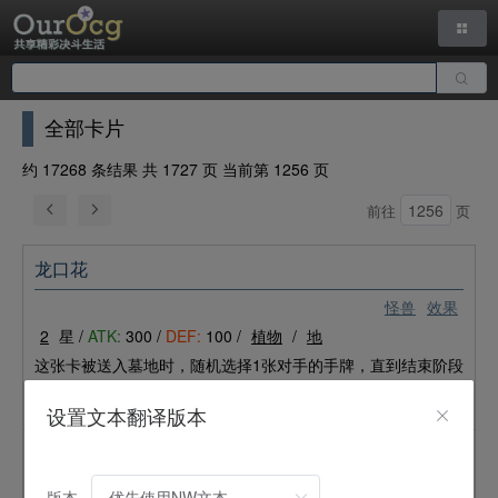
全部卡片
约 17268 条结果 共 1727 页 当前第 1256 页
前往
页
龙口花
怪兽
效果
2
星 /
ATK:
300 /
DEF:
100 /
植物
/
地
这张卡被送入墓地时，随机选择1张对手的手牌，直到结束阶段
时以表侧表示从游戏中除外。「スナップドラゴン／
龙口花
」
的效果1回合只能使用1次。
设置文本翻译版本
弹射战士
怪兽
效果
同调
版本