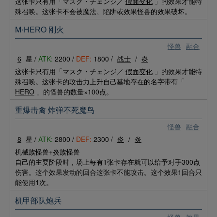
这张卡只有用「マスク・チェンジ／
假面变化
」的效果才能特
殊召唤。这张卡不会被魔法、陷阱或效果怪兽的效果破坏。
M·HERO 刚火
怪兽
融合
6
星 /
ATK:
2200 /
DEF:
1800 /
战士
/
炎
这张卡只有用「マスク・チェンジ／
假面变化
」的效果才能特
殊召唤。这张卡的攻击力上升自己墓地存在的名字带有「
HERO
」的怪兽的数量×100点。
重爆击禽 炸弹不死魔鸟
怪兽
融合
8
星 /
ATK:
2800 /
DEF:
2300 /
炎
/
炎
机械族怪兽+炎族怪兽
自己的主要阶段时，场上每有1张卡存在就可以给予对手300点
伤害。这个效果发动的回合这张卡不能攻击。这个效果1回合只
能使用1次。
机甲部队炮兵