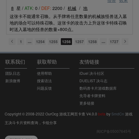
怪兽
效果
8
星 /
ATK:
0 /
DEF:
2200 /
机械
/
地
这张卡不能通常召唤。从手牌将任意数量的机械族怪兽送入墓
地的场合可以特殊召唤。这张卡的攻击力上升这张卡特殊召唤
时送入墓地的怪兽的数量×800点。
1
1254
1255
1256
1257
1258
1727
联系我们
获取帮助
友情链接
团队日志
使用帮助
iDuel 决斗社区
新浪微博
搜索语法
DUELIST 决斗志
问题反馈
数码兽卡片游戏数据库
先导者卡牌资料
更多链接
Copyright © 2008-2022 OurOcg 游戏王网页卡查 V4.0.0
beta
by
SmdCn
游戏
王决斗卡片资料查询，卡组分享
闽ICP备05007645号