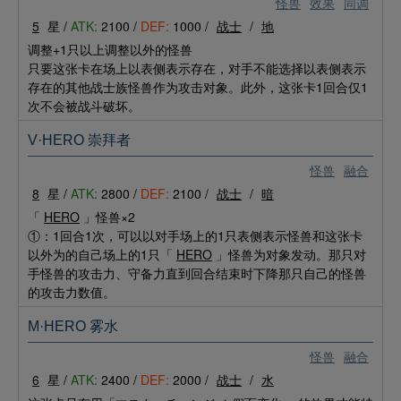
怪兽
效果
同调
5
星 /
ATK:
2100 /
DEF:
1000 /
战士
/
地
调整+1只以上调整以外的怪兽
只要这张卡在场上以表侧表示存在，对手不能选择以表侧表示
存在的其他战士族怪兽作为攻击对象。此外，这张卡1回合仅1
次不会被战斗破坏。
V·HERO 崇拜者
怪兽
融合
8
星 /
ATK:
2800 /
DEF:
2100 /
战士
/
暗
「
HERO
」怪兽×2
①：1回合1次，可以以对手场上的1只表侧表示怪兽和这张卡
以外为的自己场上的1只「
HERO
」怪兽为对象发动。那只对
手怪兽的攻击力、守备力直到回合结束时下降那只自己的怪兽
的攻击力数值。
M·HERO 雾水
怪兽
融合
6
星 /
ATK:
2400 /
DEF:
2000 /
战士
/
水