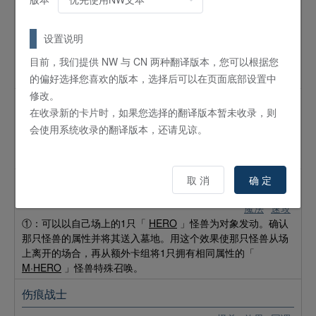
5
星 /
ATK:
1000 /
DEF:
1500 /
战士
/
地
调整+1只以上调整以外的怪兽
设置说明
将自己场上存在的1只名字带有「ジャンク／
废品
」的怪兽解
目前，我们提供 NW 与 CN 两种翻译版本，您可以根据您
放发动。给予对手LP解放的怪兽的原攻击力数值的伤害。这个
效果1回合只能使用1次。
的偏好选择您喜欢的版本，选择后可以在页面底部设置中
修改。
英雄到来
在收录新的卡片时，如果您选择的翻译版本暂未收录，则
魔法
通常
会使用系统收录的翻译版本，还请见谅。
①：自己场上没有表侧表示怪兽存在的场合，可以支付一半LP
发动。从卡组将1只等级4以下的「
E·HERO
」怪兽特殊召唤。
取 消
确 定
假面变化
魔法
速攻
①：可以以自己场上的1只「
HERO
」怪兽为对象发动。确认
那只怪兽的属性并将其送入墓地。用这个效果使那只怪兽从场
上离开的场合，再从额外卡组将1只拥有相同属性的「
M·HERO
」怪兽特殊召唤。
伤痕战士