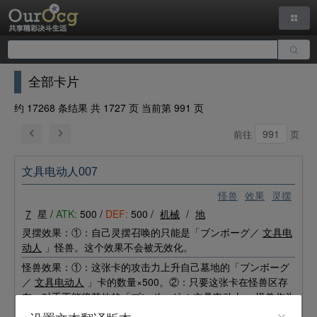
全部卡片
约 17268 条结果 共 1727 页 当前第 991 页
前往
页
文具电动人007
怪兽
效果
灵摆
7
星 /
ATK:
500 /
DEF:
500 /
机械
/
地
灵摆效果：①：自己灵摆召唤的只能是「ブンボーグ／
文具电
动人
」怪兽。这个效果不会被无效化。
怪兽效果：①：这张卡的攻击力上升自己墓地的「ブンボーグ
／
文具电动人
」卡的数量×500。②：只要这张卡在怪兽区存
在，对手不能将其他的「ブンボーグ／
文具电动人
」怪兽作为
攻击对象。③：这张卡攻击守备表示怪兽的场合，给予其攻击