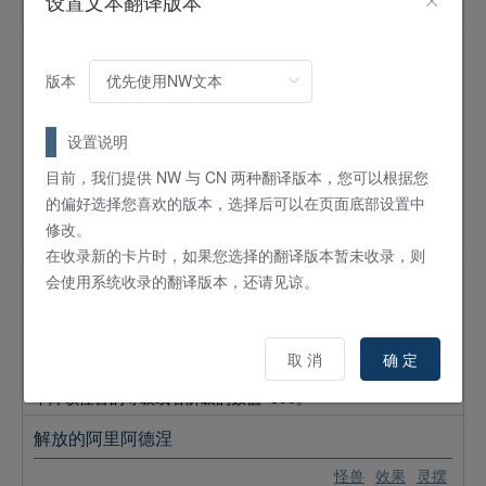
设置文本翻译版本
力超过那个守备力的数值的战斗伤害。
卡通龙破坏之剑士
版本
怪兽
效果
卡通
7
星 /
ATK:
2600 /
DEF:
2300 /
战士
/
地
设置说明
①：这张卡的攻击力上升对手的场上、墓地的龙族怪兽数量
×500。②：这张卡在召唤、反转召唤或特殊召唤的回合不能攻
目前，我们提供 NW 与 CN 两种翻译版本，您可以根据您
击。③：自己场上有「トゥーン・ワールド／
卡通世界
」存
的偏好选择您喜欢的版本，选择后可以在页面底部设置中
在，对手场上没有卡通怪兽存在的场合，这张卡可以直接攻
修改。
击。
在收录新的卡片时，如果您选择的翻译版本暂未收录，则
会使用系统收录的翻译版本，还请见谅。
光幻独角兔
怪兽
效果
调整
3
星 /
ATK:
1600 /
DEF:
1000 /
幻龙
/
风
取 消
确 定
①：只要这张卡在怪兽区存在，场上的怪兽的攻击力、守备力
下降该怪兽的等级或者阶级的数值×300。
解放的阿里阿德涅
怪兽
效果
灵摆