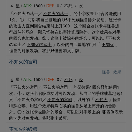
4
星 /
ATK:
1800 /
DEF:
0 /
不死
/
炎
「不知火の武士／
不知火的武士
」的①②效果1回合各能使用
1次。①：可以将自己墓地的1只不死族怪兽除外发动。这张卡
的攻击力直到回合结束时上升600，这个回合这张卡与怪兽进
行战斗的场合，那只怪兽在伤害计算后除外。这个效果在对手
的回合也能发动。②：这张卡被除外的场合，可以以「不知火
の武士／
不知火的武士
」以外的自己墓地的1只「
不知火
」
怪兽为对象发动。将那只怪兽加入手牌。
不知火的宫司
怪兽
效果
4
星 /
ATK:
1500 /
DEF:
0 /
不死
/
炎
「不知火の宮司／
不知火的宫司
」的②效果1回合只能使用1
次。①：这张卡召唤成功时可以发动。从自己的手牌或墓地选1
只「不知火の宮司／
不知火的宫司
」以外的「
不知火
」怪兽
特殊召唤。用这个效果特殊召唤的怪兽从场上离开的场合除
外。②：这张卡被除外的场合，可以以对手场上的1张表侧表示
的卡为对象发动。将那张卡破坏。
不知火的锻师