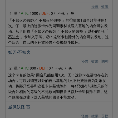
怪兽
效果
4
星 /
ATK:
1000 /
DEF:
0 /
不死
/
炎
「不知火の鍛師／
不知火的锻师
」的①效果1回合只能使用1
次。①：场上的这张卡作为同调素材被送入墓地的场合可以发
动。从卡组将「不知火の鍛師／
不知火的锻师
」以外的1张「
不知火
」卡加入手牌。②：这张卡被除外的场合可以发动。这
个回合，自己的不死族怪兽不会被战斗破坏。
妖刀-不知火
怪兽
效果
调整
2
星 /
ATK:
800 /
DEF:
0 /
不死
/
炎
这个卡名的效果1回合只能使用1次。①：这张卡在墓地存在的
场合，可以以调整以外的自己墓地的1只不死族怪兽为对象发
动。将那只怪兽和这张卡从墓地除外，将1只拥有与那2只的等
级合计相同的等级的不死族同调怪兽从额外卡组特殊召唤。这
个效果在这张卡送入墓地的回合不能发动。
威风妖怪 蟇
怪兽
效果
灵摆