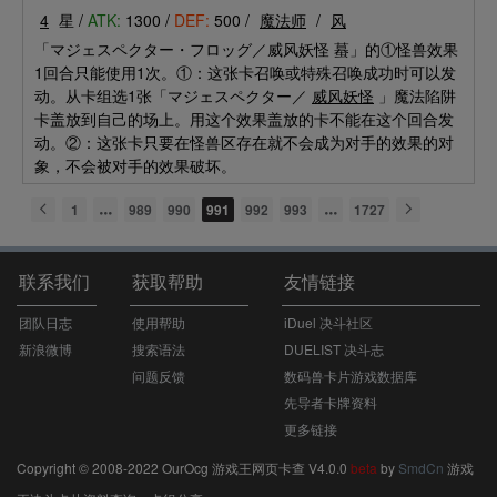
4
星 /
ATK:
1300 /
DEF:
500 /
魔法师
/
风
「マジェスペクター・フロッグ／威风妖怪 蟇」的①怪兽效果
1回合只能使用1次。①：这张卡召唤或特殊召唤成功时可以发
动。从卡组选1张「マジェスペクター／
威风妖怪
」魔法陷阱
卡盖放到自己的场上。用这个效果盖放的卡不能在这个回合发
动。②：这张卡只要在怪兽区存在就不会成为对手的效果的对
象，不会被对手的效果破坏。
1
989
990
991
992
993
1727
联系我们
获取帮助
友情链接
团队日志
使用帮助
iDuel 决斗社区
新浪微博
搜索语法
DUELIST 决斗志
问题反馈
数码兽卡片游戏数据库
先导者卡牌资料
更多链接
Copyright © 2008-2022 OurOcg 游戏王网页卡查 V4.0.0
beta
by
SmdCn
游戏