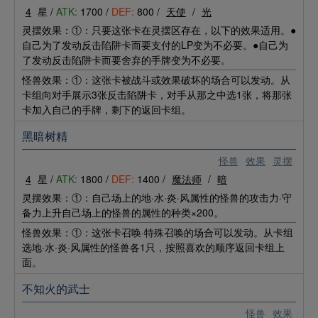
4
星 /
ATK:
1700 /
DEF:
800 /
天使
/
光
灵摆效果：①：只要这张卡在灵摆区存在，以下的效果适用。●
自己为了发动反击陷阱卡而要支付的LP变为不必要。●自己为
了发动反击陷阱卡而要舍弃的手牌变为不必要。
怪兽效果：①：这张卡被战斗或效果破坏的场合可以发动。从
卡组向对手展示3张反击陷阱卡，对手从那之中选1张，将那张
卡加入自己的手牌，剩下的返回卡组。
黑暗树精
怪兽
效果
灵摆
4
星 /
ATK:
1800 /
DEF:
1400 /
魔法师
/
暗
灵摆效果：①：自己场上的地·水·炎·风属性的怪兽的攻击力·守
备力上升自己场上的怪兽的属性的种类×200。
怪兽效果：①：这张卡召唤·特殊召唤的场合可以发动。从卡组
选地·水·炎·风属性的怪兽各1只，按照喜欢的顺序返回卡组上
面。
不知火的武士
怪兽
效果