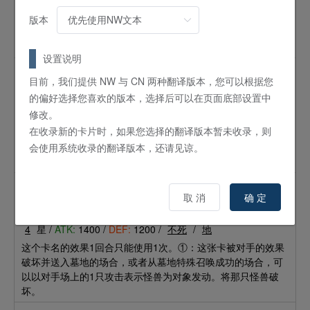
【条件】无
版本
【永续效果】这张卡的攻击力上升[对手场上的表侧表示怪兽
（龙族）数量和对手墓地的怪兽（龙族）数量的合计]×500。
设置说明
阴摩罗鬼
目前，我们提供 NW 与 CN 两种翻译版本，您可以根据您
怪兽
效果
的偏好选择您喜欢的版本，选择后可以在页面底部设置中
修改。
4
星 /
ATK:
1200 /
DEF:
1000 /
不死
/
地
在收录新的卡片时，如果您选择的翻译版本暂未收录，则
这个卡名的效果1回合只能使用1次。①：这张卡被对手的效果
破坏并送入墓地的场合，或者从墓地特殊召唤成功的场合可以
会使用系统收录的翻译版本，还请见谅。
发动。自己从卡组抽1张。
破魔之乌鸦天狗
取 消
确 定
怪兽
效果
4
星 /
ATK:
1400 /
DEF:
1200 /
不死
/
地
这个卡名的效果1回合只能使用1次。①：这张卡被对手的效果
破坏并送入墓地的场合，或者从墓地特殊召唤成功的场合，可
以以对手场上的1只攻击表示怪兽为对象发动。将那只怪兽破
坏。