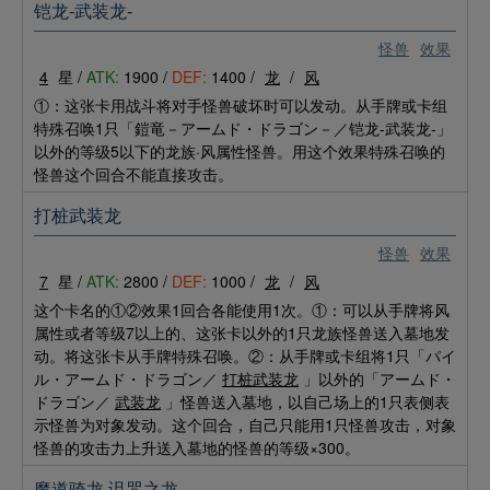
铠龙-武装龙-
怪兽
效果
4
星 /
ATK:
1900 /
DEF:
1400 /
龙
/
风
①：这张卡用战斗将对手怪兽破坏时可以发动。从手牌或卡组
特殊召唤1只「鎧竜－アームド・ドラゴン－／铠龙-武装龙-」
以外的等级5以下的龙族·风属性怪兽。用这个效果特殊召唤的
怪兽这个回合不能直接攻击。
打桩武装龙
怪兽
效果
7
星 /
ATK:
2800 /
DEF:
1000 /
龙
/
风
这个卡名的①②效果1回合各能使用1次。①：可以从手牌将风
属性或者等级7以上的、这张卡以外的1只龙族怪兽送入墓地发
动。将这张卡从手牌特殊召唤。②：从手牌或卡组将1只「パイ
ル・アームド・ドラゴン／
打桩武装龙
」以外的「アームド・
ドラゴン／
武装龙
」怪兽送入墓地，以自己场上的1只表侧表
示怪兽为对象发动。这个回合，自己只能用1只怪兽攻击，对象
怪兽的攻击力上升送入墓地的怪兽的等级×300。
魔道骑龙 诅咒之龙