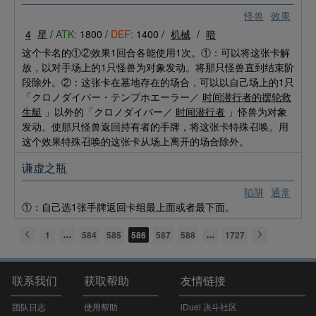
怪兽
效果
4
星 /
ATK:
1800 /
DEF:
1400 /
机械
/
暗
这个卡名的①②效果1回合各能使用1次。①：可以将这张卡解
放，以对手场上的1只怪兽为对象发动。将那只怪兽直到结束阶
段除外。②：这张卡在墓地存在的场合，可以以自己场上的1只
「クロノダイバー・テンプホエーラー／
时间潜行者的摆轮救
生艇
」以外的「クロノダイバー／
时间潜行者
」怪兽为对象
发动。使那只怪兽返回持有者的手牌，将这张卡特殊召唤。用
这个效果特殊召唤的这张卡从场上离开的场合除外。
谦虚之瓶
陷阱
通常
①：自己选1张手牌返回卡组最上面或者最下面。
1
584
585
586
587
588
1727
联系我们
获取帮助
友情链接
团队日志
使用帮助
iDuel 决斗社区