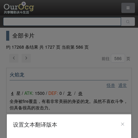
全部卡片
约 17268 条结果 共 1727 页 当前第 586 页
前往
页
火焰龙
怪兽
通常
4
星 /
ATK:
1500 /
DEF:
0 /
龙
/
炎
全身被fire覆盖，有着非常美丽的身姿的龙。虽然不喜欢斗争，
但具备很高的攻击力。
龙破坏之剑士
设置文本翻译版本
怪兽
效果
7
星 /
ATK:
2600 /
DEF:
2300 /
战士
/
地