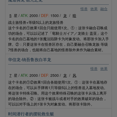
怪兽
效果
融合
5
星 /
ATK:
2000 /
DEF:
1500 /
龙
/
暗
战士族怪兽+等级5以上的龙族怪兽
这个卡名的①效果1回合只能使用1次。①：这张卡融合召唤成
功的场合，可以以记述了「竜騎士ガイア／龙骑士 盖亚」这个
卡名的自己墓地的1张魔法陷阱卡为对象发动。将那张卡加入手
牌。②：只要这张卡在怪兽区存在，自己要融合召唤龙族·等级
7怪兽的场合，也能将自己墓地的怪兽除外来作为融合素材。
华信龙-纳吾鲁孜白羊龙
怪兽
效果
7
星 /
ATK:
2000 /
DEF:
2500 /
龙
/
风
这个卡名的①②效果1回合各能使用1次。①：这张卡在墓地存
在的场合，可以从手牌将1只等级5以上的怪兽送入墓地发动。
将这张卡特殊召唤。用这个效果特殊召唤的这张卡从场上离开
的场合除外。②：这张卡被战斗或者对手的效果破坏的场合，
可以以对手场上的1张卡为对象发动。将那张卡除外。
时间潜行者的摆轮救生艇